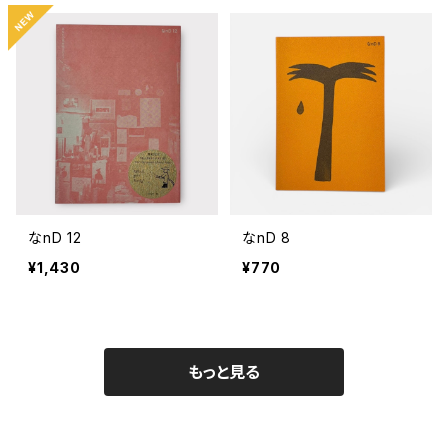
なnD 12
なnD 8
¥1,430
¥770
もっと見る