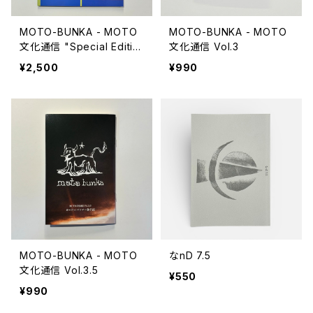
MOTO-BUNKA - MOTO
MOTO-BUNKA - MOTO
文化通信 "Special Editio
文化通信 Vol.3
n 5 Year Book"
¥2,500
¥990
MOTO-BUNKA - MOTO
なnD 7.5
文化通信 Vol.3.5
¥550
¥990