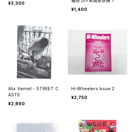
雑想 DIY実践思想録 1
¥3,300
¥1,400
Alix Vernet - STREET C
Hi-Wheelers Issue 2
ASTS
¥2,750
¥2,860