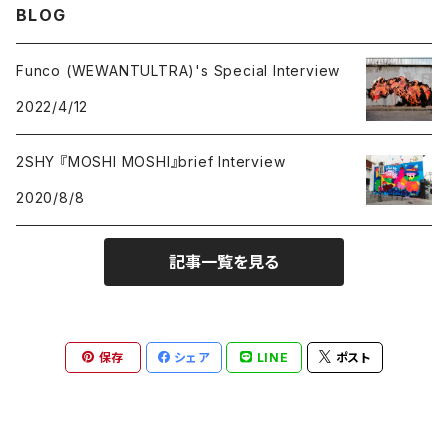
BLOG
Funco (WEWANTULTRA)'s Special Interview
2022/4/12
2SHY 『MOSHI MOSHI』brief Interview
2020/8/8
記事一覧を見る
保存
シェア
LINE
ポスト