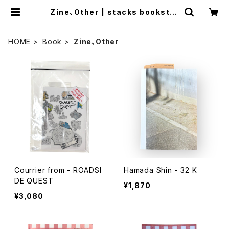
Zine、Other | stacks bookstor
e
HOME
Book
Zine、Other
Courrier from - ROADSI
Hamada Shin - 32 K
DE QUEST
¥1,870
¥3,080