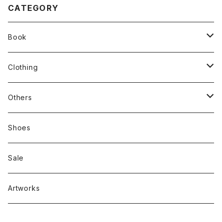
CATEGORY
Book
stacks
Clothing
新刊本
Tees
Others
Zine、Other
Sweatshirts
Mixcd
Shoes
RC SLUM / ROYALTY CLUB
Bag & Accessories
雑貨
Sale
Artworks