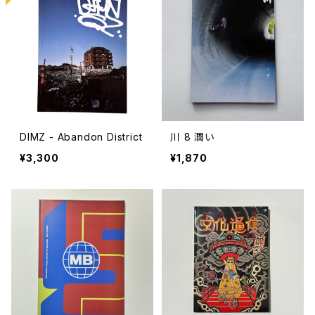
DIMZ - Abandon District
川 8 潤い
¥3,300
¥1,870