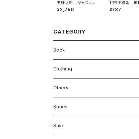
五味太郎 - ジャズソン
村田沙耶香 - 
グブック
¥2,750
¥737
CATEGORY
Book
stacks
Clothing
新刊本
Tees
Others
Zine、Other
Sweatshirts
Mixcd
Shoes
RC SLUM / ROYALTY CLUB
Bag & Accessories
雑貨
Sale