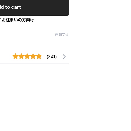
d to cart
にお住まいの方向け
通報する
(341)