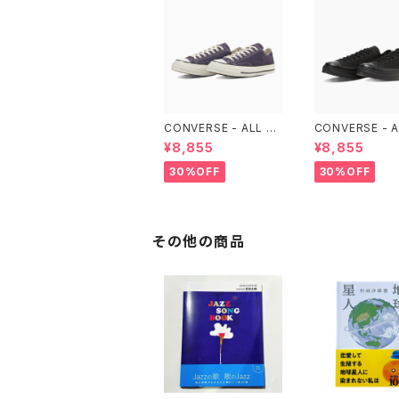
CONVERSE - ALL ST
CONVERSE - A
AR LGCY OX （Purpl
AR LGCY OX （
¥8,855
¥8,855
e）
LACK)
30%OFF
30%OFF
その他の商品