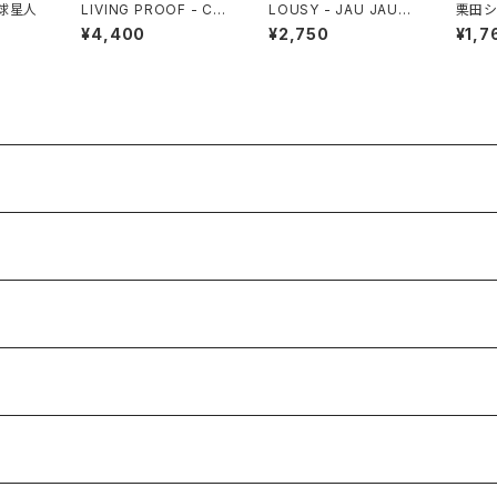
地球星人
LIVING PROOF - Ca
LOUSY - JAU JAU
栗田シ
n’t K*ll Yourself
走走
和幡ヶ
¥4,400
¥2,750
¥1,7