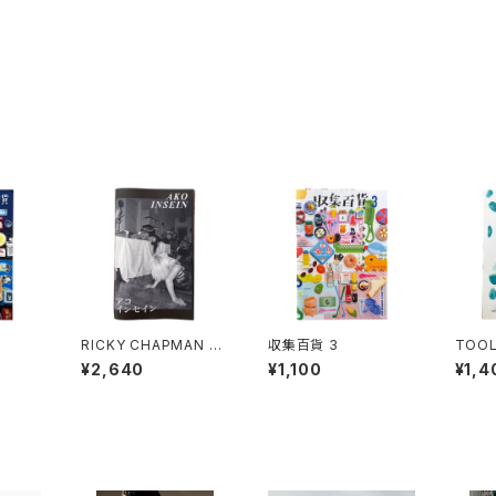
RICKY CHAPMAN -
収集百貨 3
TOOL
AKO INSEIN
zine
¥2,640
¥1,100
¥1,4
想録 1