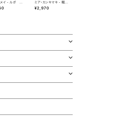
メイ - ルポ 秀
ミア・カンキマキ - 眠れ
谷レジデンス
ない夜に思う、憧れの女
60
¥2,970
たち