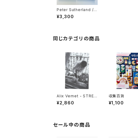
Peter Sutherland /
Misha Hollenbach -
¥3,300
Colorado / Otways
Distancing
同じカテゴリの商品
Alix Vernet - STREE
収集百貨
T CASTS
¥2,860
¥1,100
セール中の商品