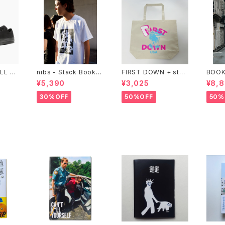
LL ST
nibs - Stack Bookst
FIRST DOWN + stac
BOOK
ALL B
ore Tee
ks bookstore BIG T
cks b
¥5,390
¥3,025
¥8,
OTE
bocho
zip u
30%OFF
50%OFF
50%