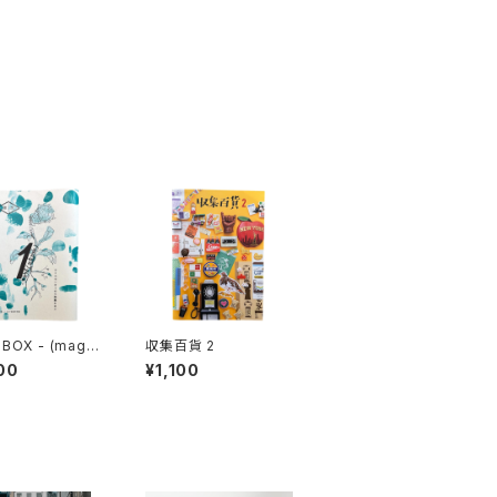
BOX - (maga)
収集百貨 2
 雑想 DIY実践思
00
¥1,100