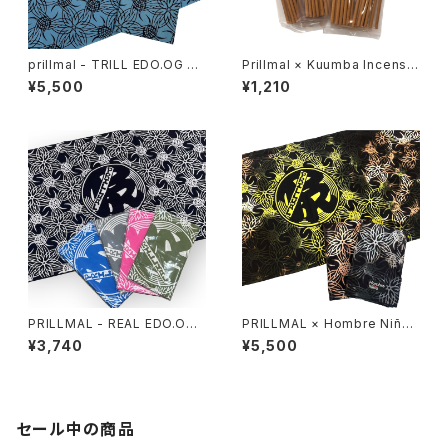
prillmal - TRILL EDO.OG 手
Prillmal × Kuumba Incense
拭い
2026 SPRING & SUMMER
¥5,500
¥1,210
PRILLMAL - REAL EDO.OG 1
PRILLMAL × Hombre Niño
8th 手拭い
- Tie Dye Tenugui
¥3,740
¥5,500
セール中の商品