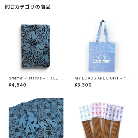
同じカテゴリの商品
prillmal × stacks - TRILL E
MY LOADS ARE LIGHT - "C
DO.OG BOOKCOVER
oolman" Eco Tote Bag
¥4,840
¥3,300