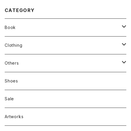
CATEGORY
Book
stacks
Clothing
新刊本
Tees
Others
Zine、Other
Sweatshirts
Mixcd
Shoes
RC SLUM / ROYALTY CLUB
Bag & Accessories
雑貨
Sale
Artworks