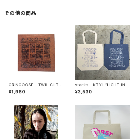
その他の商品
GRINGOOSE - TWILIGHT W
stacks - KTYL “LIGHT IN T
ANDER
HE DARK” Totebag
¥1,980
¥3,530