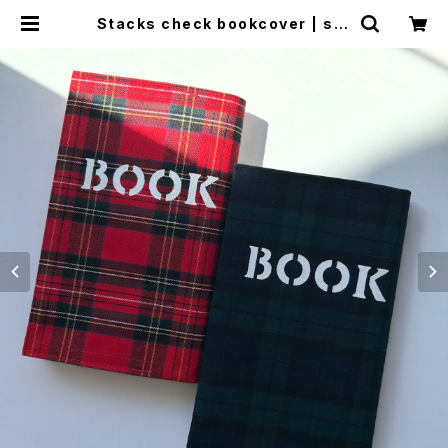
Stacks check bookcover | sta
cks bookstore