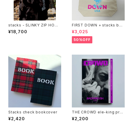
stacks - SLINKY ZIP HOOD
FIRST DOWN + stacks boo
IE
kstore BIG TOTE
¥18,700
¥3,025
50%OFF
Stacks check bookcover
THE CROWD ele-king pres
ents HIP HOP JAPAN (ele-
¥2,420
¥2,200
king books)