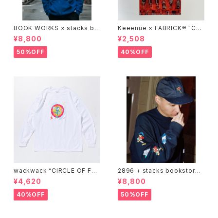
BOOK WORKS × stacks bo
Keeenue × FABRICK®︎ "CO
okstore "Jimbocho Beat Li
MPACT SHOPPING BAG" st
¥8,800
¥2,508
brary zip up hood"
acks Exclusive model
50%OFF
40%OFF
wackwack “CIRCLE OF FRI
2896 + stacks bookstore
ENDS” L/S TEE
"wackwack" Sweatshirts
¥4,620
¥8,800
40%OFF
50%OFF