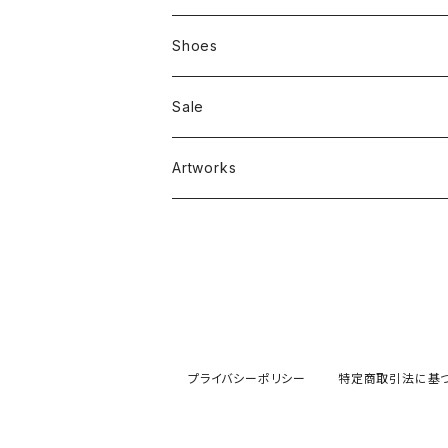
Zine、Other
Sweatshirts
Mixcd
Shoes
RC SLUM / ROYALTY CLUB
Bag & Accessories
雑貨
Sale
Artworks
プライバシーポリシー
特定商取引法に基