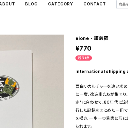
ABOUT
BLOG
CATEGORY
CONTACT
eione - 護慈羅
¥770
残り1点
International shipping 
面白いカルチャーを追い求め日
に一度、改造車たちが集まり
走"に合わせて、80年代に
行した記録をまとめた一冊で
を描き、一歩一歩着実に形に
られます。