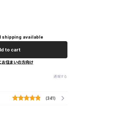
l shipping available
d to cart
にお住まいの方向け
通報する
(341)