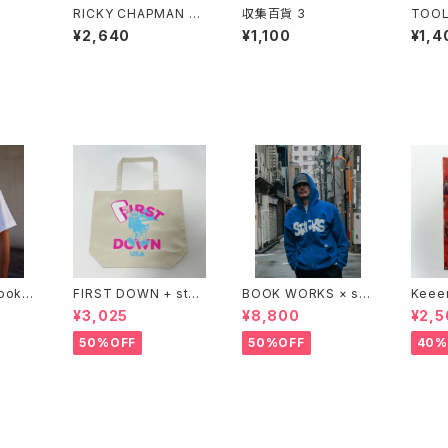
RICKY CHAPMAN -
収集百貨 3
TOOL
AKO INSEIN
zine
¥2,640
¥1,100
¥1,4
想録 1
Bookst
FIRST DOWN + stac
BOOK WORKS × sta
Keee
ks bookstore BIG T
cks bookstore "Jim
®︎ "
¥3,025
¥8,800
¥2,5
OTE
bocho Beat Library
PING 
zip up hood"
xclus
50%OFF
50%OFF
40%