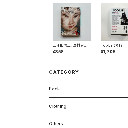
三津田信三, 澤村伊智,
TooLs 2019
芦花公園, 背筋, 北沢
¥858
¥1,705
陶, 上條一輝 - 呪いの
☒☒
CATEGORY
Book
stacks
Clothing
新刊本
Tees
Others