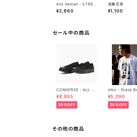
Alix Vernet - STREE
収集百貨
T CASTS
¥2,860
¥1,100
セール中の商品
CONVERSE - ALL ST
nibs - Stack 
AR LGCY OX （ALL B
ore Tee
¥8,855
¥5,390
LACK)
30%OFF
30%OFF
その他の商品