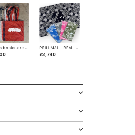
s bookstore -
PRILLMAL - REAL E
no Multi Fabri
DO.OG 18th 手拭い
200
¥3,740
e bag