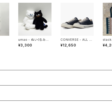
umao - ぬいぐるみ
CONVERSE - ALL ST
stack
ねこ
AR LGCY OX (DARK
sectu
¥3,300
¥12,650
¥4,
NAVY)
c Tot