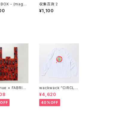
BOX - (maga)
収集百貨 2
 雑想 DIY実践思
00
¥1,100
nue × FABRICK
wackwack “CIRCLE
COMPACT SHOP
OF FRIENDS” L/S TE
08
¥4,620
BAG" stacks E
E
ive model
OFF
40%OFF