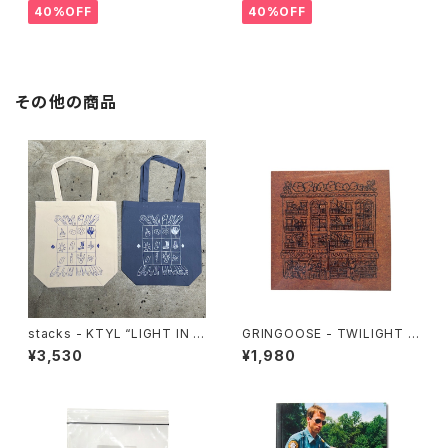
40%OFF
40%OFF
その他の商品
stacks - KTYL “LIGHT IN T
GRINGOOSE - TWILIGHT W
HE DARK” Totebag
ANDER
¥3,530
¥1,980