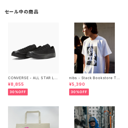
セール中の商品
CONVERSE - ALL STAR LG
nibs - Stack Bookstore Te
CY OX （ALL BLACK)
e
¥8,855
¥5,390
30%OFF
30%OFF