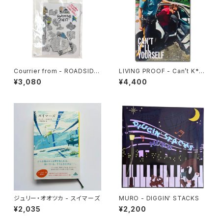
Courrier from - ROADSIDE
LIVING PROOF - Can’t K*ll
QUEST
Yourself
¥3,080
¥4,400
ジュリー・オオツカ - スイマーズ
MURO - DIGGIN' STACKS
¥2,035
¥2,200