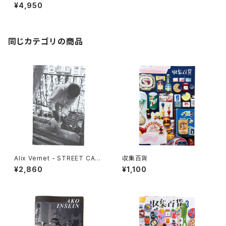
ード史
¥4,950
同じカテゴリの商品
Alix Vernet - STREET CAS
収集百貨
TS
¥2,860
¥1,100