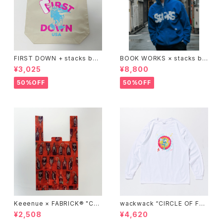
FIRST DOWN + stacks boo
BOOK WORKS × stacks bo
kstore BIG TOTE
okstore "Jimbocho Beat Li
¥3,025
¥8,800
brary zip up hood"
50%OFF
50%OFF
Keeenue × FABRICK®︎ "CO
wackwack “CIRCLE OF FRI
MPACT SHOPPING BAG" st
ENDS” L/S TEE
¥2,508
¥4,620
acks Exclusive model