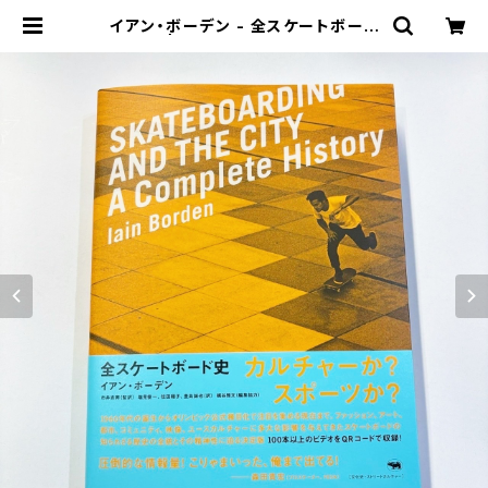
イアン・ボーデン - 全スケートボード
史 | stacks bookstore