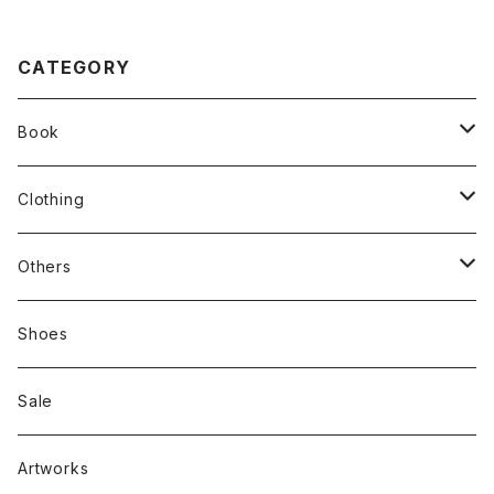
CATEGORY
Book
stacks
Clothing
新刊本
Tees
Others
Zine、Other
Sweatshirts
Mixcd
Shoes
RC SLUM / ROYALTY CLUB
Bag & Accessories
雑貨
Sale
Artworks