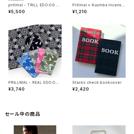
prillmal - TRILL EDO.OG 手
Prillmal × Kuumba Incense
拭い
2026 SPRING & SUMMER
¥5,500
¥1,210
PRILLMAL - REAL EDO.OG 1
Stacks check bookcover
8th 手拭い
¥3,740
¥2,420
セール中の商品