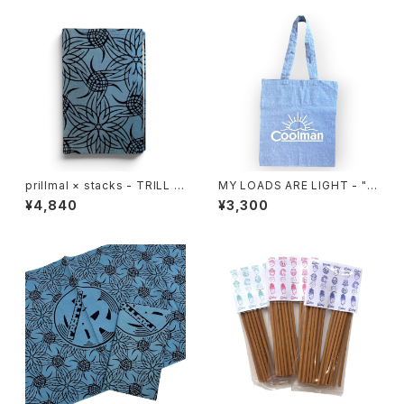
prillmal × stacks - TRILL E
MY LOADS ARE LIGHT - "C
DO.OG BOOKCOVER
oolman" Eco Tote Bag
¥4,840
¥3,300