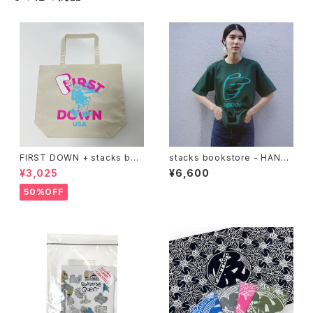
FIRST DOWN + stacks boo
stacks bookstore - HAND
kstore BIG TOTE
S '26 Tee
¥3,025
¥6,600
50%OFF