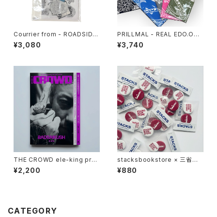
Courrier from - ROADSIDE
PRILLMAL - REAL EDO.OG 1
QUEST
8th 手拭い
¥3,080
¥3,740
THE CROWD ele-king pres
stacksbookstore × 三省堂
ents HIP HOP JAPAN (ele-
書店 - 缶バッジセット
¥2,200
¥880
king books)
CATEGORY