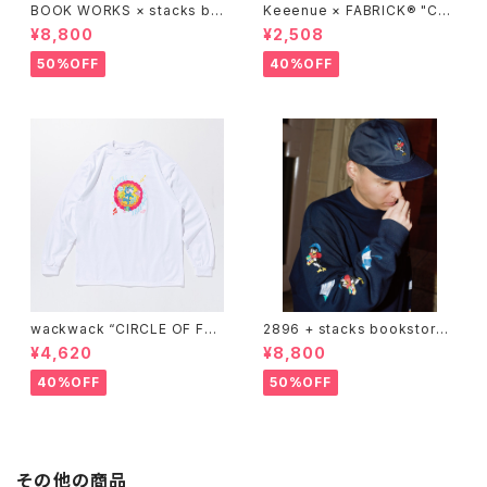
BOOK WORKS × stacks bo
Keeenue × FABRICK®︎ "CO
okstore "Jimbocho Beat Li
MPACT SHOPPING BAG" st
¥8,800
¥2,508
brary zip up hood"
acks Exclusive model
50%OFF
40%OFF
wackwack “CIRCLE OF FRI
2896 + stacks bookstore
ENDS” L/S TEE
"wackwack" Sweatshirts
¥4,620
¥8,800
40%OFF
50%OFF
その他の商品