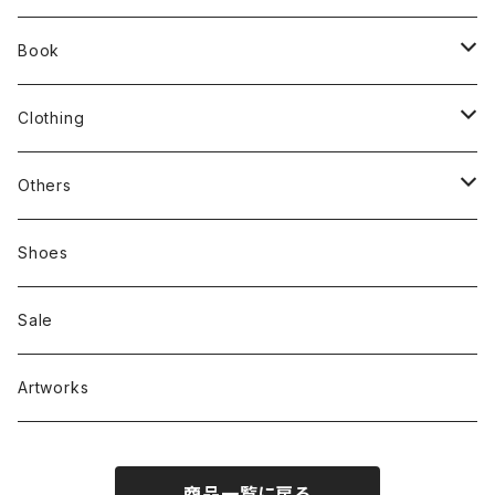
Book
stacks
Clothing
新刊本
Tees
Others
Zine、Other
Sweatshirts
Mixcd
Shoes
RC SLUM / ROYALTY CLUB
Bag & Accessories
雑貨
Sale
Artworks
商品一覧に戻る