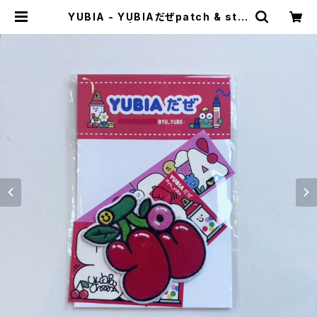
YUBIA - YUBIAだぜpatch & stic
ker pack | stacks bookstore