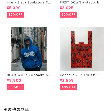
nibs - Stack Bookstore Te
FIRST DOWN + stacks boo
e
kstore BIG TOTE
¥5,390
¥3,025
30%OFF
50%OFF
BOOK WORKS × stacks bo
Keeenue × FABRICK®︎ "CO
okstore "Jimbocho Beat Li
MPACT SHOPPING BAG" st
¥8,800
¥2,508
brary zip up hood"
acks Exclusive model
50%OFF
40%OFF
その他の商品