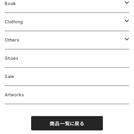
Book
stacks
Clothing
新刊本
Tees
Others
Zine、Other
Sweatshirts
Mixcd
Shoes
RC SLUM / ROYALTY CLUB
Bag & Accessories
雑貨
Sale
Artworks
商品一覧に戻る