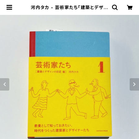
河内タカ - 芸術家たち「建築とデザイ
ンの巨匠 編」 | stacks bookstor
e