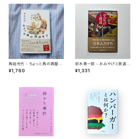
角田光代 - ちょっと角の酒屋ま
鈴木勇一郎 - おみやげと鉄道
で
「名物」が語る日本近代史
¥1,760
¥1,331