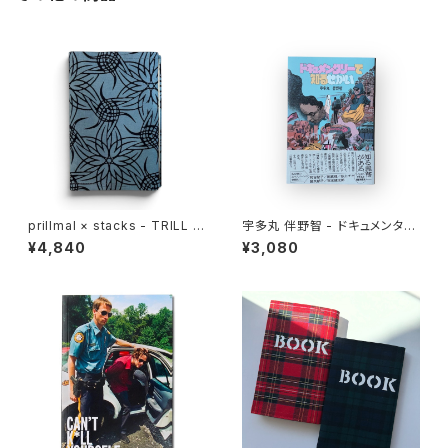
prillmal × stacks - TRILL E
宇多丸 伴野智 - ドキュメンタリ
DO.OG BOOKCOVER
ーで知るせかい
¥4,840
¥3,080