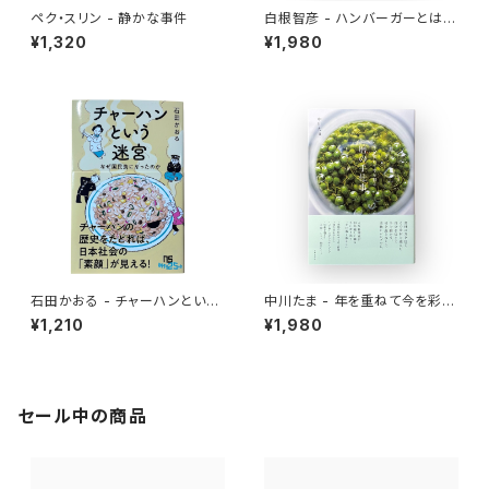
ペク・スリン - 静かな事件
白根智彦 - ハンバーガーとは何
か？
¥1,320
¥1,980
石田かおる - チャーハンという
中川たま - 年を重ねて今を彩る
迷宮 なぜ国民食になったのか
暦の手仕事
¥1,210
¥1,980
セール中の商品