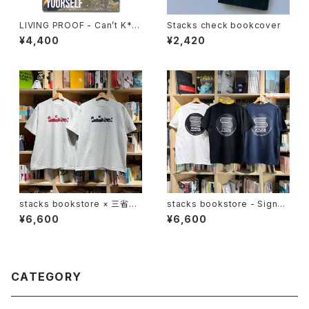
LIVING PROOF - Can’t K*ll
Stacks check bookcover
Yourself
¥4,400
¥2,420
stacks bookstore × 三省堂
stacks bookstore - Signbo
書店 - SANSEIDO Tee Ash
ard '26 Tee
¥6,600
¥6,600
CATEGORY