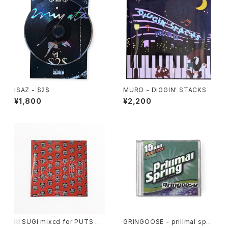
ISAZ - $2$
MURO - DIGGIN' STACKS
¥1,800
¥2,200
Ill SUGI mixcd for PUTS ex
GRINGOOSE - prillmal spri