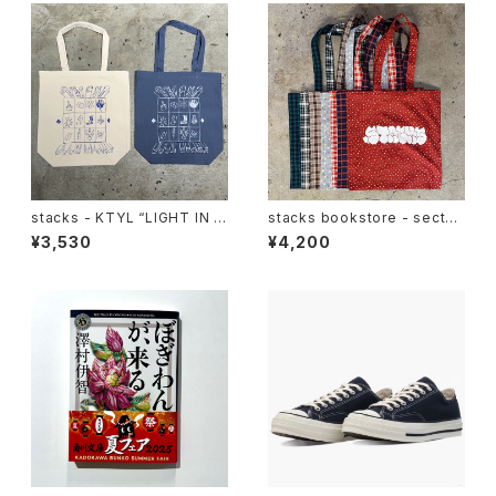
stacks - KTYL “LIGHT IN T
stacks bookstore - sectun
HE DARK” Totebag
o Multi Fabric Tote bag
¥3,530
¥4,200