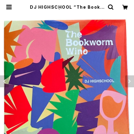
DJ HIGHSCHOOL “The Bookw
orm Wino” | stacks bookstor
e