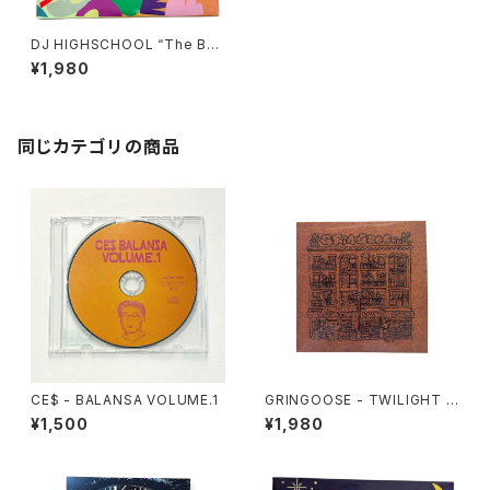
DJ HIGHSCHOOL “The Bo
okworm Wino”
¥1,980
同じカテゴリの商品
CE$ - BALANSA VOLUME.1
GRINGOOSE - TWILIGHT W
ANDER
¥1,500
¥1,980