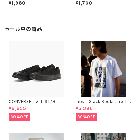
hibition “NURI NURI”
ng 2 (MIX CD)
¥1,980
¥1,760
セール中の商品
CONVERSE - ALL STAR LG
nibs - Stack Bookstore Te
CY OX （ALL BLACK)
e
¥8,855
¥5,390
30%OFF
30%OFF