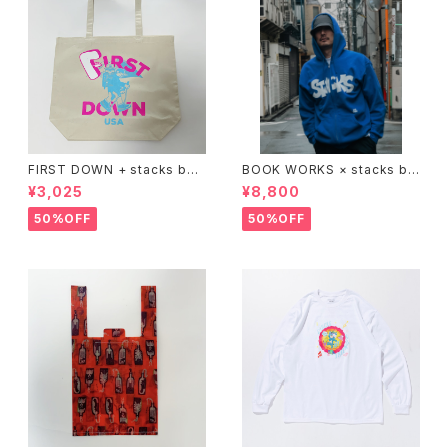
FIRST DOWN + stacks boo
BOOK WORKS × stacks bo
kstore BIG TOTE
okstore "Jimbocho Beat Li
¥3,025
¥8,800
brary zip up hood"
50%OFF
50%OFF