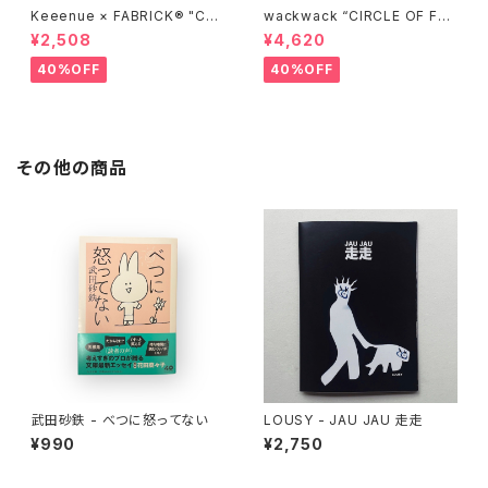
Keeenue × FABRICK®︎ "CO
wackwack “CIRCLE OF FRI
MPACT SHOPPING BAG" st
ENDS” L/S TEE
¥2,508
¥4,620
acks Exclusive model
40%OFF
40%OFF
その他の商品
武田砂鉄 - べつに怒ってない
LOUSY - JAU JAU 走走
¥990
¥2,750