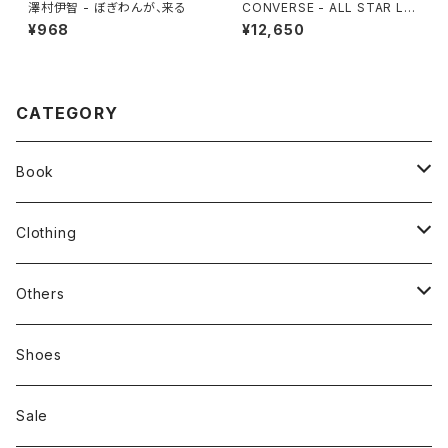
澤村伊智 - ぼぎわんが、来る
CONVERSE - ALL STAR LG
CY OX (DARK NAVY)
¥968
¥12,650
CATEGORY
Book
stacks
Clothing
新刊本
Tees
Others
Zine、Other
Sweatshirts
Mixcd
Shoes
RC SLUM / ROYALTY CLUB
Bag & Accessories
雑貨
Sale