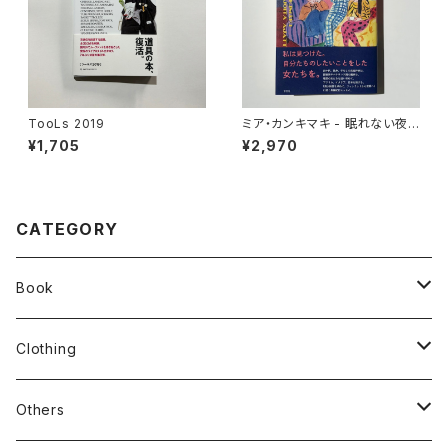
TooLs 2019
ミア・カンキマキ - 眠れない夜
に思う、憧れの女たち
¥1,705
¥2,970
CATEGORY
Book
stacks
Clothing
新刊本
Tees
Others