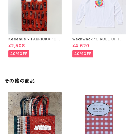
Keeenue × FABRICK®︎ "CO
wackwack “CIRCLE OF FRI
MPACT SHOPPING BAG" st
ENDS” L/S TEE
¥2,508
¥4,620
acks Exclusive model
40%OFF
40%OFF
その他の商品