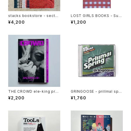
stacks bookstore - sectun
LOST GIRLS BOOKS - Sum
o Multi Fabric Tote bag
mer Reading 2026
¥4,200
¥1,200
THE CROWD ele-king pres
GRINGOOSE - prillmal spri
ents HIP HOP JAPAN (ele-
ng 2 (MIX CD)
¥2,200
¥1,760
king books)