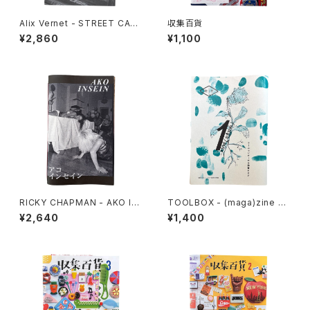
Alix Vernet - STREET CAS
収集百貨
TS
¥2,860
¥1,100
RICKY CHAPMAN - AKO IN
TOOLBOX - (maga)zine 雑
SEIN
想 DIY実践思想録 1
¥2,640
¥1,400