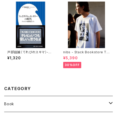
戸部田誠（てれびのスキマ）-
nibs - Stack Bookstore Te
『フェイクドキュメンタリーの時
e
¥1,320
¥5,390
代 ：テレビの愉快犯たち』
30%OFF
CATEGORY
Book