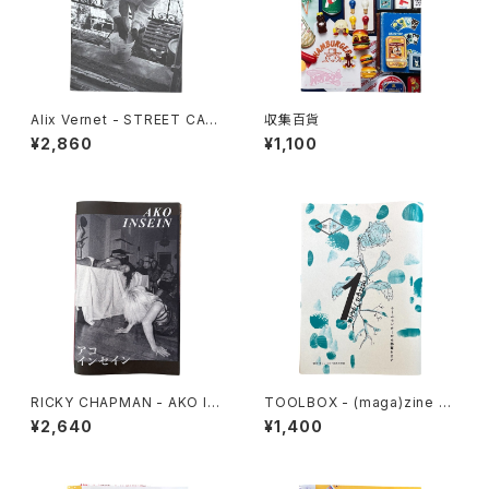
Alix Vernet - STREET CAS
収集百貨
TS
¥2,860
¥1,100
RICKY CHAPMAN - AKO IN
TOOLBOX - (maga)zine 雑
SEIN
想 DIY実践思想録 1
¥2,640
¥1,400