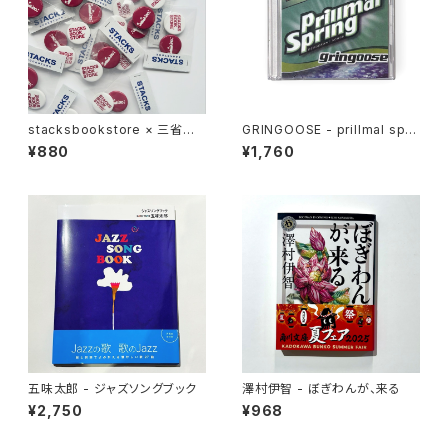
stacksbookstore × 三省堂
GRINGOOSE - prillmal spri
書店 - 缶バッジセット
ng 2 (MIX CD)
¥880
¥1,760
五味太郎 - ジャズソングブック
澤村伊智 - ぼぎわんが、来る
¥2,750
¥968