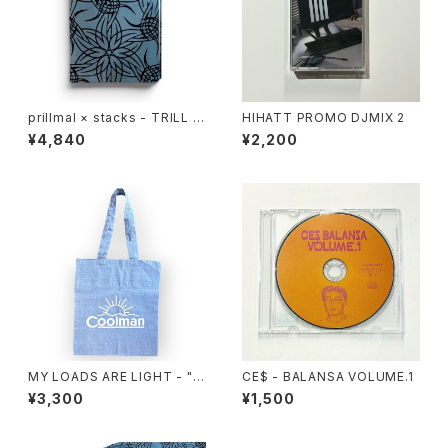
prillmal × stacks - TRILL E
HIHATT PROMO DJMIX 2
DO.OG BOOKCOVER
¥4,840
¥2,200
MY LOADS ARE LIGHT - "C
CE$ - BALANSA VOLUME.1
oolman" Eco Tote Bag
¥3,300
¥1,500