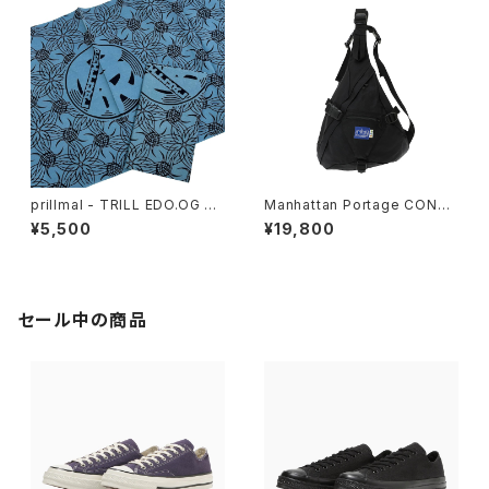
prillmal - TRILL EDO.OG 手
Manhattan Portage CONNE
拭い
CT - J-Bag CONNECT
¥5,500
¥19,800
セール中の商品