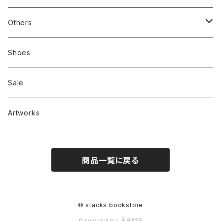
新刊本
Tees
Others
Zine、Other
Sweatshirts
Mixcd
Shoes
RC SLUM / ROYALTY CLUB
Bag & Accessories
雑貨
Sale
Artworks
商品一覧に戻る
© stacks bookstore
Powered by