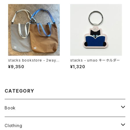
stacks bookstore - 2way n
stacks - umao キーホルダー
ylon tote
¥9,350
¥1,320
CATEGORY
Book
stacks
Clothing