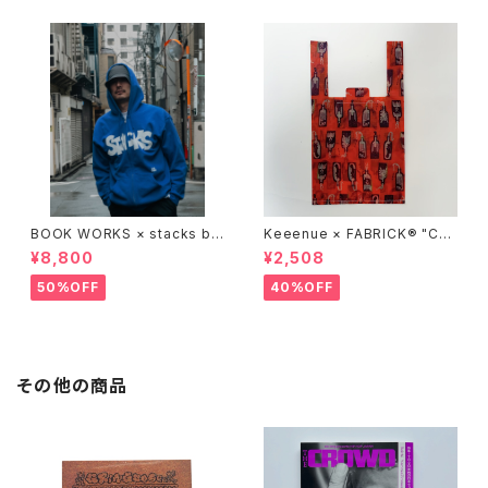
BOOK WORKS × stacks bo
Keeenue × FABRICK®︎ "CO
okstore "Jimbocho Beat Li
MPACT SHOPPING BAG" st
¥8,800
¥2,508
brary zip up hood"
acks Exclusive model
50%OFF
40%OFF
その他の商品