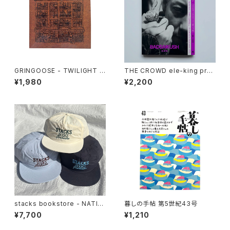
GRINGOOSE - TWILIGHT W
THE CROWD ele-king pres
ANDER
ents HIP HOP JAPAN (ele-
¥1,980
¥2,200
king books)
stacks bookstore - NATIO
暮しの手帖 第5世紀43号
NAL Jimbocho Nylon Cap
¥7,700
¥1,210