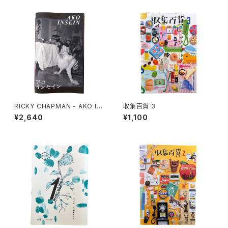
RICKY CHAPMAN - AKO IN
収集百貨 3
SEIN
¥2,640
¥1,100