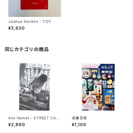
Joshua Gordon - TOY
¥3,630
同じカテゴリの商品
Alix Vernet - STREET CAS
収集百貨
TS
¥2,860
¥1,100