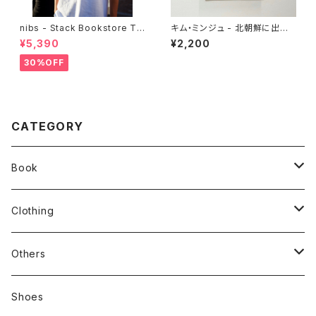
nibs - Stack Bookstore Te
キム・ミンジュ - 北朝鮮に出勤
e
します 開城工業団地で働いた一
¥5,390
¥2,200
年間
30%OFF
CATEGORY
Book
stacks
Clothing
新刊本
Tees
Others
Zine、Other
Sweatshirts
Mixcd
Shoes