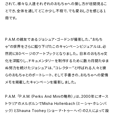
されて、様々な人達それぞれのおもちゃへの接し方が垣間見るこ
とでき、全体を通してどこか少し不穏で、でも愛おしさを感じる１
冊です。
P.A.M.の親友であるジョシュア・ゴードンが撮影した、”おもち
ゃ”の世界をさらに掘り下げたこのキャンペーンビジュアルは、必
然的に80ページのアートブックとなりました。 日本のおもちゃ文
化を深掘りし、ドキュメンタリーを制作するために数カ月間たゆま
ぬ努力を続けたジョシュアは、”コレクター”と呼ばれる人々と彼
らのおもちゃとのポートレート、そして手書きの、おもちゃへの愛情
メモを掲載したキャンペーンを撮影しました。
P.A.M. 「P.A.M.（Perks And Miniの略称）」は、2000年にオース
トラリアのメルボルンでMisha Hollenbach（ミーシャ・ホレンバ
ック）とShauna Toohey（ショーナ・トゥーヘイ）の2人によって設