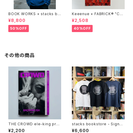
BOOK WORKS × stacks bo
Keeenue × FABRICK®︎ "CO
okstore "Jimbocho Beat Li
MPACT SHOPPING BAG" st
¥8,800
¥2,508
brary zip up hood"
acks Exclusive model
50%OFF
40%OFF
その他の商品
THE CROWD ele-king pres
stacks bookstore - Signbo
ents HIP HOP JAPAN (ele-
ard '26 Tee
¥2,200
¥6,600
king books)