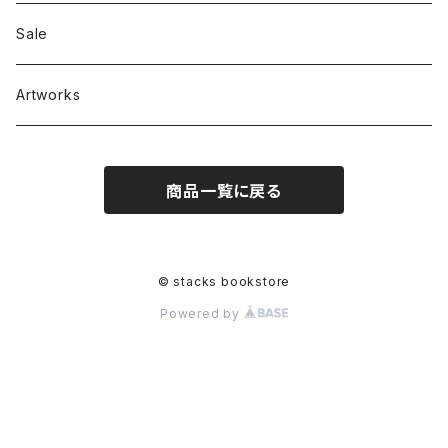
RC SLUM / ROYALTY CLUB
Bag & Accessories
雑貨
Sale
Artworks
商品一覧に戻る
© stacks bookstore
Powered by