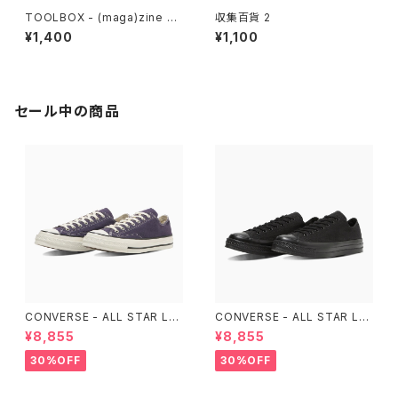
TOOLBOX - (maga)zine 雑
収集百貨 2
想 DIY実践思想録 1
¥1,400
¥1,100
セール中の商品
CONVERSE - ALL STAR LG
CONVERSE - ALL STAR LG
CY OX （Purple）
CY OX （ALL BLACK)
¥8,855
¥8,855
30%OFF
30%OFF