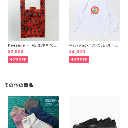
Keeenue × FABRICK®︎ "CO
wackwack “CIRCLE OF FRI
MPACT SHOPPING BAG" st
ENDS” L/S TEE
¥2,508
¥4,620
acks Exclusive model
40%OFF
40%OFF
その他の商品