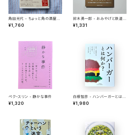
角田光代 - ちょっと角の酒屋ま
鈴木勇一郎 - おみやげと鉄道
で
「名物」が語る日本近代史
¥1,760
¥1,331
ペク・スリン - 静かな事件
白根智彦 - ハンバーガーとは何
か？
¥1,320
¥1,980