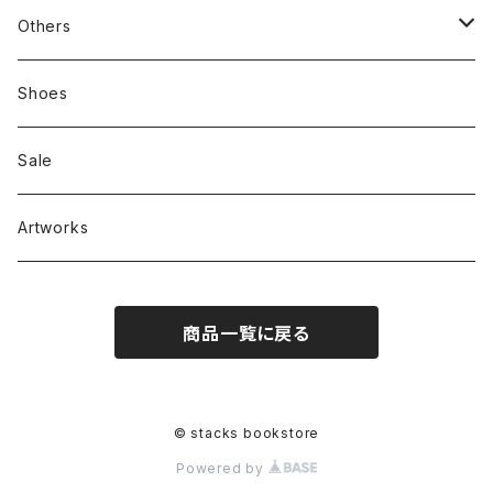
新刊本
Tees
Others
Zine、Other
Sweatshirts
Mixcd
Shoes
RC SLUM / ROYALTY CLUB
Bag & Accessories
雑貨
Sale
Artworks
商品一覧に戻る
© stacks bookstore
Powered by