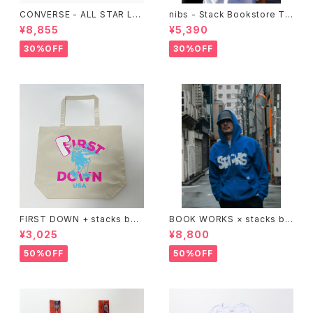
CONVERSE - ALL STAR LG
nibs - Stack Bookstore Te
CY OX （ALL BLACK)
e
¥8,855
¥5,390
30%OFF
30%OFF
FIRST DOWN + stacks boo
BOOK WORKS × stacks bo
kstore BIG TOTE
okstore "Jimbocho Beat Li
¥3,025
¥8,800
brary zip up hood"
50%OFF
50%OFF