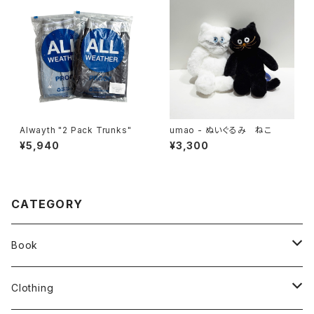
Alwayth "2 Pack Trunks"
umao - ぬいぐるみ ねこ
¥5,940
¥3,300
CATEGORY
Book
stacks
Clothing