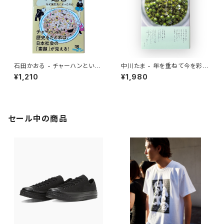
石田かおる - チャーハンという
中川たま - 年を重ねて今を彩る
迷宮 なぜ国民食になったのか
暦の手仕事
¥1,210
¥1,980
セール中の商品