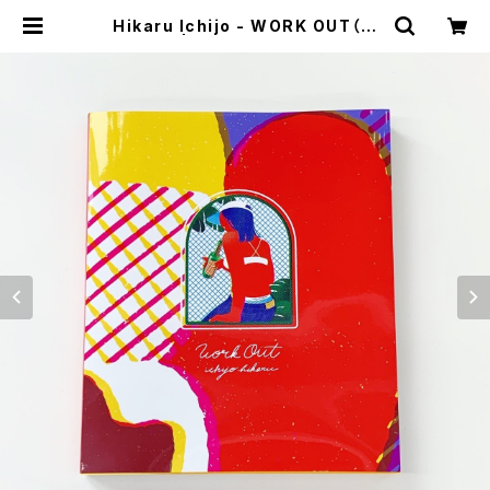
Hikaru Ichijo - WORK OUT（通
常版） | stacks bookstore