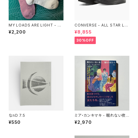
MY LOADS ARE LIGHT - Li
CONVERSE - ALL STAR LG
ghtness Ankle Socks
CY OX （ALL BLACK)
¥2,200
¥8,855
30%OFF
なnD 7.5
ミア・カンキマキ - 眠れない夜
に思う、憧れの女たち
¥550
¥2,970