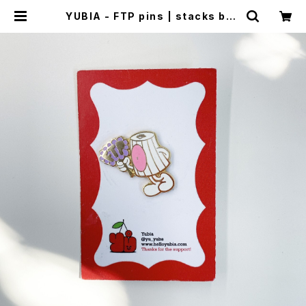
YUBIA - FTP pins | stacks boo
kstore