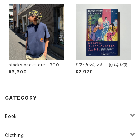
stacks bookstore - BOOK
ミア・カンキマキ - 眠れない夜
TOWN Tee
に思う、憧れの女たち
¥6,600
¥2,970
CATEGORY
Book
stacks
Clothing