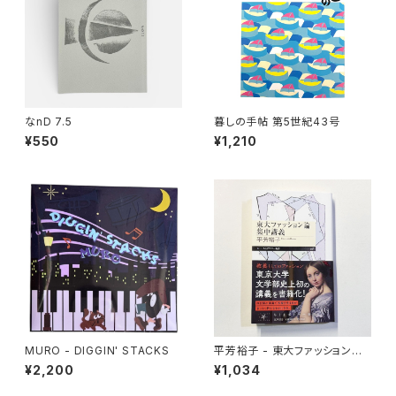
なnD 7.5
暮しの手帖 第5世紀43号
¥550
¥1,210
MURO - DIGGIN' STACKS
平芳裕子 - 東大ファッション論
集中講義
¥2,200
¥1,034