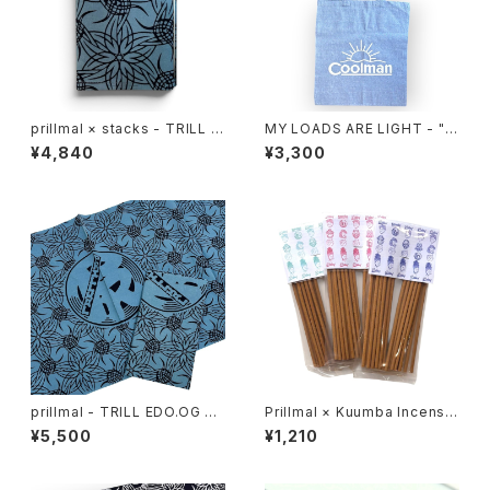
prillmal × stacks - TRILL E
MY LOADS ARE LIGHT - "C
DO.OG BOOKCOVER
oolman" Eco Tote Bag
¥4,840
¥3,300
prillmal - TRILL EDO.OG 手
Prillmal × Kuumba Incense
拭い
2026 SPRING & SUMMER
¥5,500
¥1,210