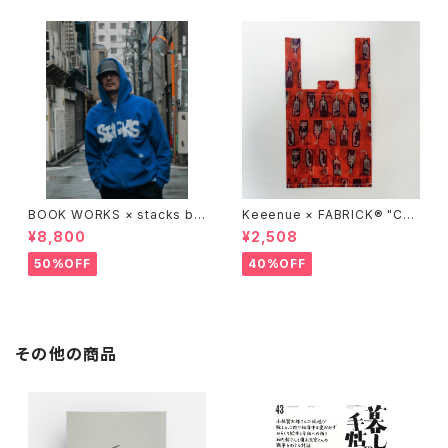
BOOK WORKS × stacks bo
Keeenue × FABRICK®︎ "CO
okstore "Jimbocho Beat Li
MPACT SHOPPING BAG" st
¥8,800
¥2,508
brary zip up hood"
acks Exclusive model
50%OFF
40%OFF
その他の商品