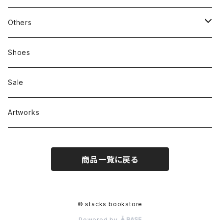
新刊本
Tees
Others
Zine、Other
Sweatshirts
Mixcd
Shoes
RC SLUM / ROYALTY CLUB
Bag & Accessories
雑貨
Sale
Artworks
商品一覧に戻る
© stacks bookstore
Powered by