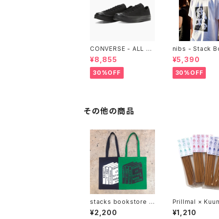
CONVERSE - ALL ST
nibs - Stack 
AR LGCY OX （ALL B
ore Tee
¥8,855
¥5,390
LACK)
30%OFF
30%OFF
その他の商品
stacks bookstore -
Prillmal × Kuu
染太郎 Tote
ncense 2026 
¥2,200
¥1,210
G & SUMMER