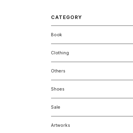
CATEGORY
Book
stacks
Clothing
新刊本
Tees
Others
Zine、Other
Sweatshirts
Mixcd
Shoes
RC SLUM / ROYALTY CLUB
Bag & Accessories
雑貨
Sale
Artworks