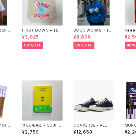
Bookst
FIRST DOWN + stac
BOOK WORKS × sta
Keee
ks bookstore BIG T
cks bookstore "Jim
®︎ "
¥3,025
¥8,800
¥2,5
OTE
bocho Beat Library
PING 
zip up hood"
xclus
50%OFF
50%OFF
40%
mba I
さくらももこ - COJI C
CONVERSE - ALL ST
MURO
SPRIN
OJI FAN BOOK コジ
AR LGCY OX (DARK
ACKS
¥2,750
¥12,650
¥2,2
コジのすべて
NAVY)