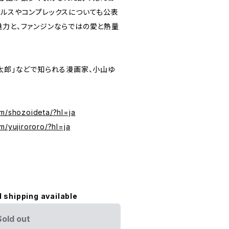
ヘルスやコンプレックスについても公表
魅力と、ファンジンならではの愛と熱量
ゲ太郎」などで知られる漫画家、小山ゆ
。
om/shozoideta/?hl=ja
m/yujirororo/?hl=ja
l shipping available
Sold out