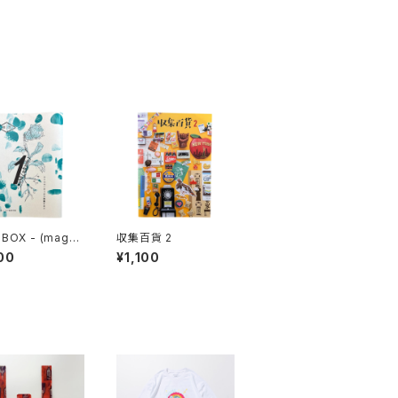
BOX - (maga)
収集百貨 2
 雑想 DIY実践思
00
¥1,100