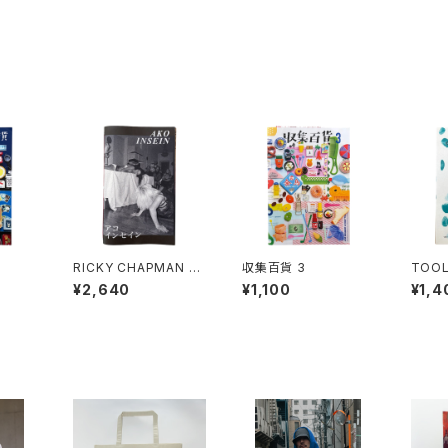
RICKY CHAPMAN -
収集百貨 3
TOOL
AKO INSEIN
zine
¥2,640
¥1,100
¥1,4
想録 1