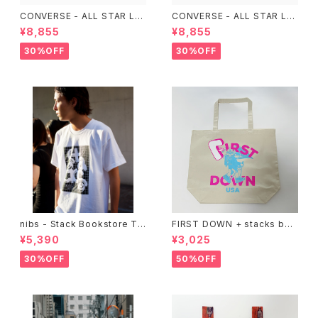
CONVERSE - ALL STAR LG
CONVERSE - ALL STAR LG
CY OX （Purple）
CY OX （ALL BLACK)
¥8,855
¥8,855
30%OFF
30%OFF
nibs - Stack Bookstore Te
FIRST DOWN + stacks boo
e
kstore BIG TOTE
¥5,390
¥3,025
30%OFF
50%OFF