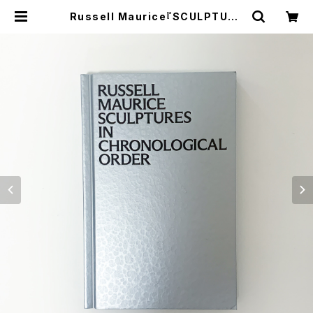
Russell Maurice『SCULPTURE
S IN CHRONOLOGICAL ORDE
R』 | stacks bookstore