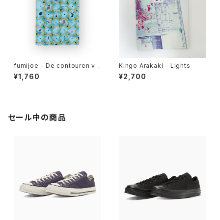
fumijoe - De contouren va
Kingo Arakaki - Lights
n introspectie
¥1,760
¥2,700
セール中の商品