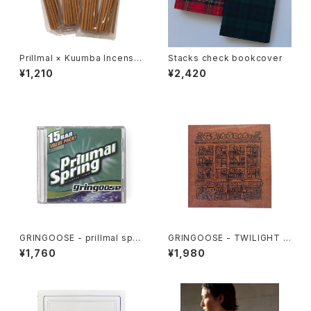
Prillmal × Kuumba Incense
Stacks check bookcover
2026 SPRING & SUMMER
¥1,210
¥2,420
GRINGOOSE - prillmal spri
GRINGOOSE - TWILIGHT W
ng 2 (MIX CD)
ANDER
¥1,760
¥1,980