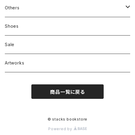
新刊本
Tees
Others
Zine、Other
Sweatshirts
Mixcd
Shoes
RC SLUM / ROYALTY CLUB
Bag & Accessories
雑貨
Sale
Artworks
商品一覧に戻る
© stacks bookstore
Powered by