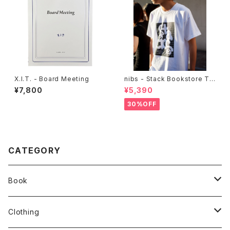
X.I.T. - Board Meeting
nibs - Stack Bookstore Te
e
¥7,800
¥5,390
30%OFF
CATEGORY
Book
stacks
Clothing