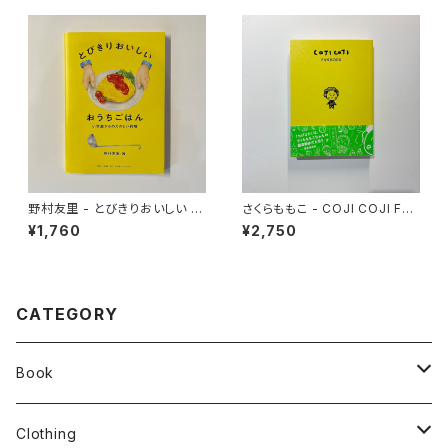
野村友里 - とびきりおいしい お
さくらももこ - COJI COJI FAN
うちごはん
BOOK コジコジのすべて
¥1,760
¥2,750
CATEGORY
Book
stacks
Clothing