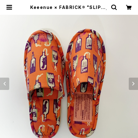
Keeenue × FABRICK®︎ "SLIPPE
RS" stacks Exclusive model |
stacks bookstore