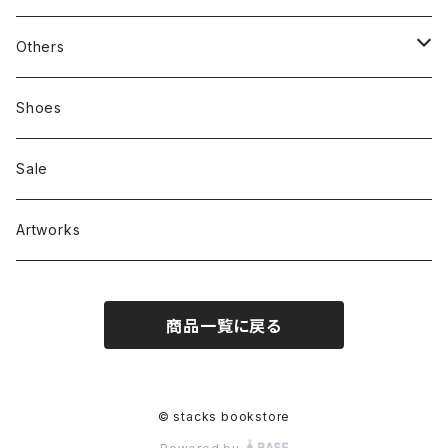
新刊本
Tees
Others
Zine、Other
Sweatshirts
Mixcd
Shoes
RC SLUM / ROYALTY CLUB
Bag & Accessories
雑貨
Sale
Artworks
商品一覧に戻る
© stacks bookstore