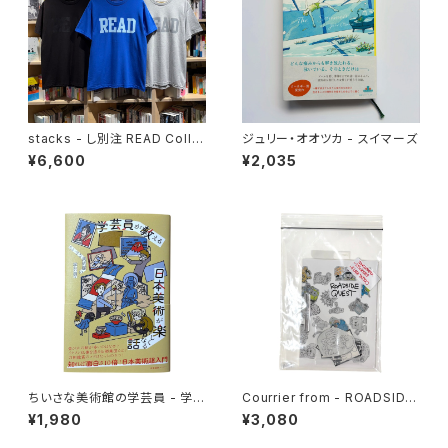
stacks - し別注 READ Colle
ジュリー・オオツカ - スイマーズ
ge Tee
¥6,600
¥2,035
ちいさな美術館の学芸員 - 学芸
Courrier from - ROADSIDE
員が教える日本美術が楽しくな
QUEST
¥1,980
¥3,080
る話