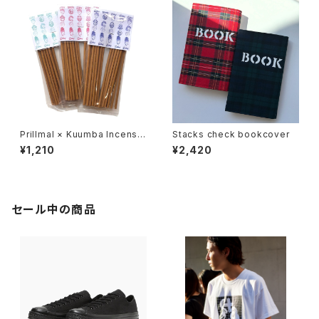
Prillmal × Kuumba Incense
Stacks check bookcover
2026 SPRING & SUMMER
¥1,210
¥2,420
セール中の商品