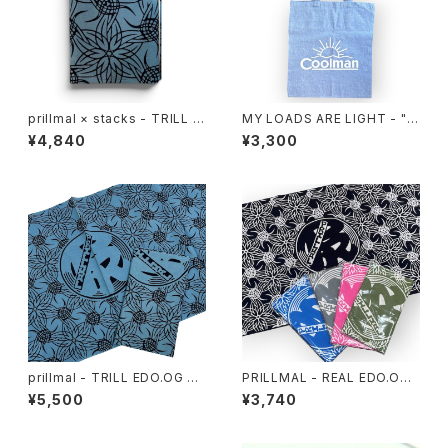
prillmal × stacks - TRILL E
MY LOADS ARE LIGHT - "C
DO.OG BOOKCOVER
oolman" Eco Tote Bag
¥4,840
¥3,300
prillmal - TRILL EDO.OG 手
PRILLMAL - REAL EDO.OG 1
拭い
8th 手拭い
¥5,500
¥3,740