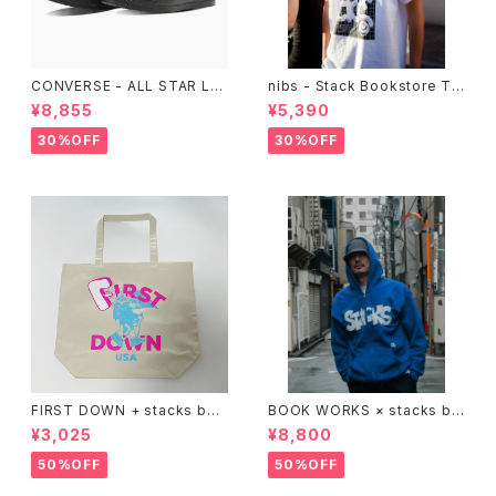
CONVERSE - ALL STAR LG
nibs - Stack Bookstore Te
CY OX （ALL BLACK)
e
¥8,855
¥5,390
30%OFF
30%OFF
FIRST DOWN + stacks boo
BOOK WORKS × stacks bo
kstore BIG TOTE
okstore "Jimbocho Beat Li
¥3,025
¥8,800
brary zip up hood"
50%OFF
50%OFF