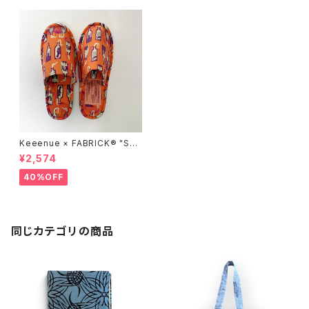
Keeenue × FABRICK®︎ "SLI
PPERS" stacks Exclusive
¥2,574
model
40%OFF
同じカテゴリの商品