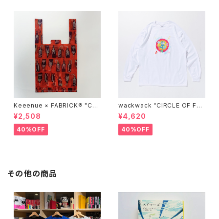
Keeenue × FABRICK®︎ "CO
wackwack “CIRCLE OF FRI
MPACT SHOPPING BAG" st
ENDS” L/S TEE
¥2,508
¥4,620
acks Exclusive model
40%OFF
40%OFF
その他の商品