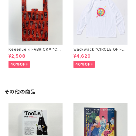
Keeenue × FABRICK®︎ "CO
wackwack “CIRCLE OF FRI
MPACT SHOPPING BAG" st
ENDS” L/S TEE
¥2,508
¥4,620
acks Exclusive model
40%OFF
40%OFF
その他の商品