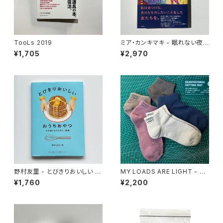
TooLs 2019
ミア・カンキマキ - 眠れない夜
に思う、憧れの女たち
¥1,705
¥2,970
野村友里 - とびきりおいしい お
MY LOADS ARE LIGHT - Li
うちおやつ
ghtness Ankle Socks
¥1,760
¥2,200