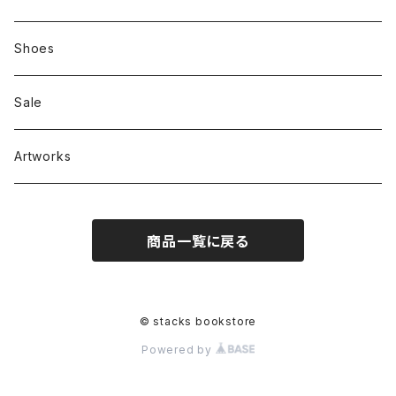
Zine、Other
Sweatshirts
Mixcd
Shoes
RC SLUM / ROYALTY CLUB
Bag & Accessories
雑貨
Sale
Artworks
商品一覧に戻る
© stacks bookstore
Powered by