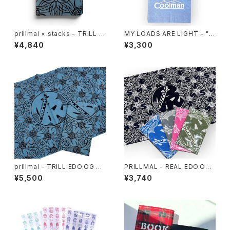
prillmal × stacks - TRILL E
MY LOADS ARE LIGHT - "C
DO.OG BOOKCOVER
oolman" Eco Tote Bag
¥4,840
¥3,300
prillmal - TRILL EDO.OG 手
PRILLMAL - REAL EDO.OG 1
拭い
8th 手拭い
¥5,500
¥3,740