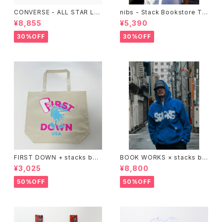
CONVERSE - ALL STAR LG
nibs - Stack Bookstore Te
CY OX （ALL BLACK)
e
¥8,855
¥5,390
30%OFF
30%OFF
FIRST DOWN + stacks boo
BOOK WORKS × stacks bo
kstore BIG TOTE
okstore "Jimbocho Beat Li
¥3,025
¥8,800
brary zip up hood"
50%OFF
50%OFF