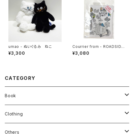
umao - ぬいぐるみ ねこ
Courrier from - ROADSIDE
QUEST
¥3,300
¥3,080
CATEGORY
Book
stacks
Clothing
新刊本
Tees
Others