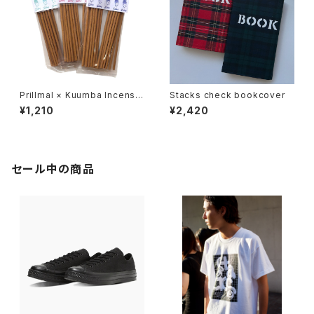
Prillmal × Kuumba Incense
Stacks check bookcover
2026 SPRING & SUMMER
¥1,210
¥2,420
セール中の商品