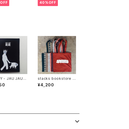
ive model
OFF
40%OFF
Y - JAU JAU
stacks bookstore -
sectuno Multi Fabri
50
¥4,200
c Tote bag