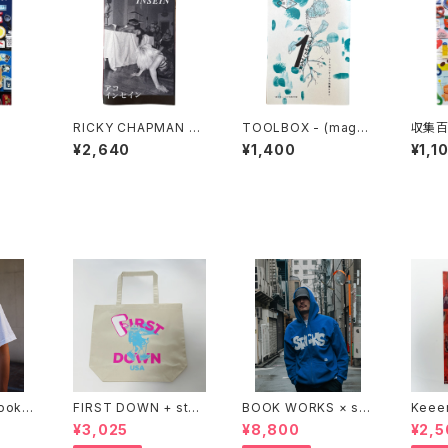
RICKY CHAPMAN -
TOOLBOX - (maga)
収集百
AKO INSEIN
zine 雑想 DIY実践思
¥2,640
¥1,400
¥1,1
想録 1
Bookst
FIRST DOWN + stac
BOOK WORKS × sta
Keee
ks bookstore BIG T
cks bookstore "Jim
®︎ "
¥3,025
¥8,800
¥2,5
OTE
bocho Beat Library
PING 