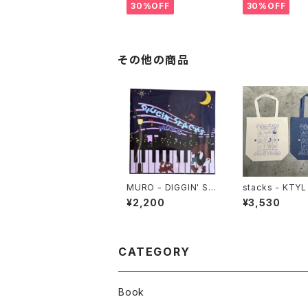
30%OFF
30%OFF
その他の商品
MURO - DIGGIN' ST
stacks - KTYL
ACKS
HT IN THE DA
¥2,200
¥3,530
otebag
CATEGORY
Book