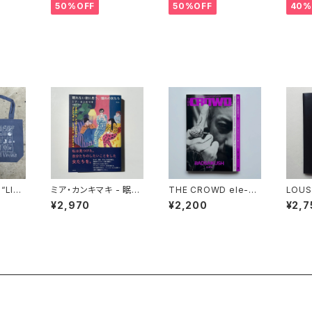
zip up hood"
xclus
50%OFF
50%OFF
40%
 “LIG
ミア・カンキマキ - 眠れ
THE CROWD ele-ki
LOUS
RK” T
ない夜に思う、憧れの女
ng presents HIP HO
走走
¥2,970
¥2,200
¥2,7
たち
P JAPAN (ele-king
books)