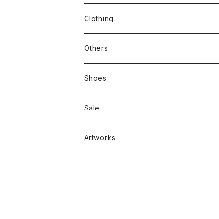
stacks
Clothing
新刊本
Tees
Others
Zine、Other
Sweatshirts
Mixcd
Shoes
RC SLUM / ROYALTY CLUB
Bag & Accessories
雑貨
Sale
Artworks