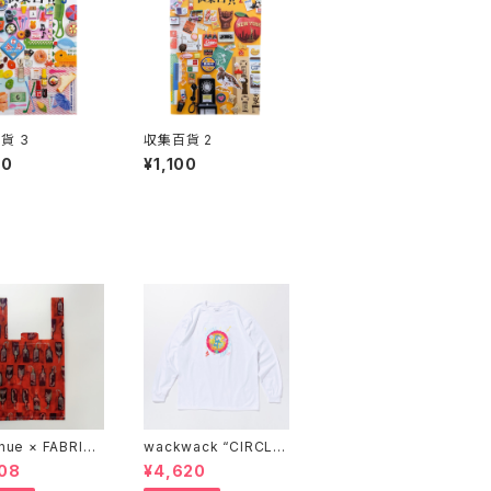
貨 3
収集百貨 2
00
¥1,100
nue × FABRICK
wackwack “CIRCLE
COMPACT SHOP
OF FRIENDS” L/S TE
08
¥4,620
BAG" stacks E
E