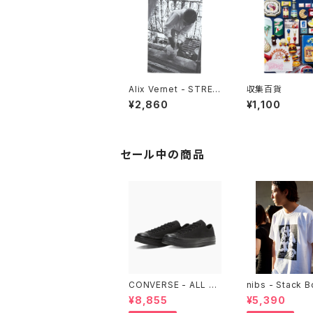
Alix Vernet - STREE
収集百貨
T CASTS
¥2,860
¥1,100
セール中の商品
CONVERSE - ALL ST
nibs - Stack 
AR LGCY OX （ALL B
ore Tee
¥8,855
¥5,390
LACK)