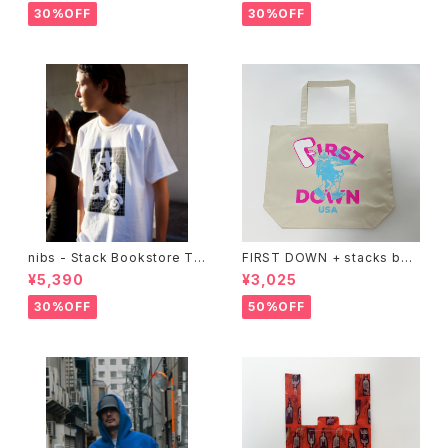
30%OFF
30%OFF
nibs - Stack Bookstore Te
FIRST DOWN + stacks boo
e
kstore BIG TOTE
¥5,390
¥3,025
30%OFF
50%OFF