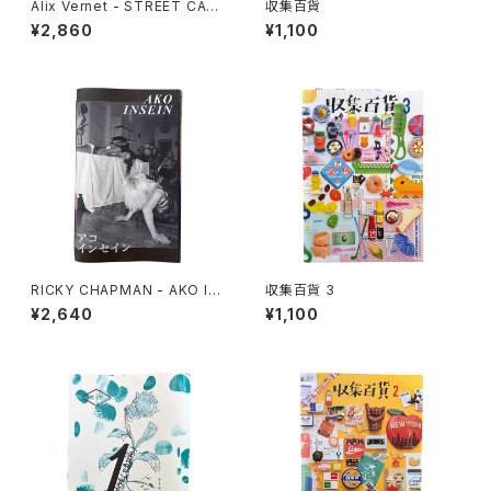
Alix Vernet - STREET CAS
収集百貨
TS
¥2,860
¥1,100
RICKY CHAPMAN - AKO IN
収集百貨 3
SEIN
¥2,640
¥1,100