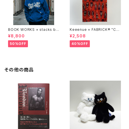
BOOK WORKS × stacks bo
Keeenue × FABRICK®︎ "CO
okstore "Jimbocho Beat Li
MPACT SHOPPING BAG" st
¥8,800
¥2,508
brary zip up hood"
acks Exclusive model
50%OFF
40%OFF
その他の商品