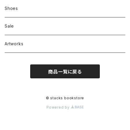
Zine、Other
Sweatshirts
Mixcd
Shoes
RC SLUM / ROYALTY CLUB
Bag & Accessories
雑貨
Sale
Artworks
商品一覧に戻る
© stacks bookstore
Powered by