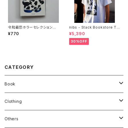
令和最恐ホラーセレクション
nibs - Stack Bookstore Te
クラガリ
e
¥770
¥5,390
30%OFF
CATEGORY
Book
stacks
Clothing
新刊本
Tees
Others