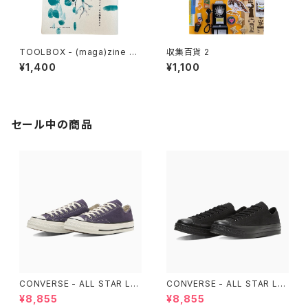
TOOLBOX - (maga)zine 雑
収集百貨 2
想 DIY実践思想録 1
¥1,400
¥1,100
セール中の商品
CONVERSE - ALL STAR LG
CONVERSE - ALL STAR LG
CY OX （Purple）
CY OX （ALL BLACK)
¥8,855
¥8,855