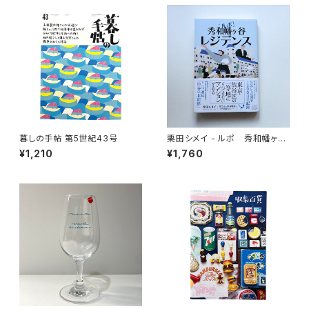
暮しの手帖 第5世紀43号
栗田シメイ - ルポ 秀和幡ヶ谷
レジデンス
¥1,210
¥1,760