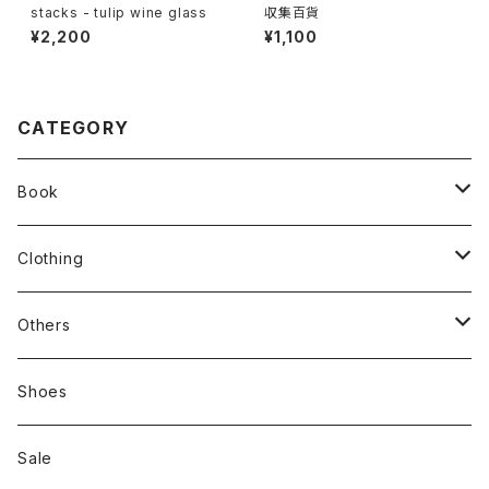
stacks - tulip wine glass
収集百貨
¥2,200
¥1,100
CATEGORY
Book
stacks
Clothing
新刊本
Tees
Others
Zine、Other
Sweatshirts
Mixcd
Shoes
RC SLUM / ROYALTY CLUB
Bag & Accessories
雑貨
Sale