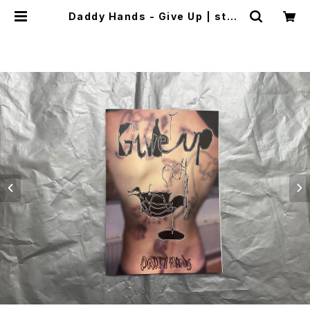
Daddy Hands - Give Up | stac
ks bookstore