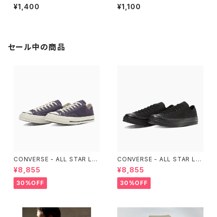
想 DIY実践思想録 1
¥1,400
¥1,100
セール中の商品
CONVERSE - ALL STAR LG
CONVERSE - ALL STAR LG
CY OX （Purple）
CY OX （ALL BLACK)
¥8,855
¥8,855
30%OFF
30%OFF