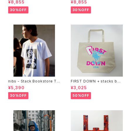
¥8,855
¥8,855
30%OFF
30%OFF
nibs - Stack Bookstore Te
FIRST DOWN + stacks boo
e
kstore BIG TOTE
¥5,390
¥3,025
30%OFF
50%OFF