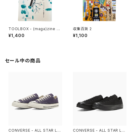
TOOLBOX - (maga)zine 雑
収集百貨 2
想 DIY実践思想録 1
¥1,400
¥1,100
セール中の商品
CONVERSE - ALL STAR LG
CONVERSE - ALL STAR LG
CY OX （Purple）
CY OX （ALL BLACK)