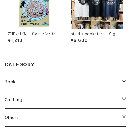
石田かおる - チャーハンという
stacks bookstore - Signbo
迷宮 なぜ国民食になったのか
ard '26 Tee
¥1,210
¥6,600
CATEGORY
Book
stacks
Clothing
新刊本
Tees
Others