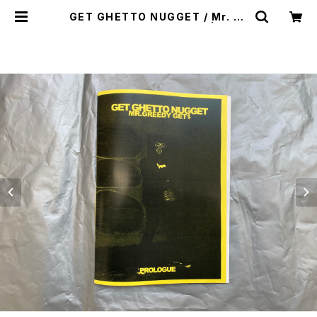
GET GHETTO NUGGET / Mr. Gr
eedy Get1 - PROLOGUE | stac
ks bookstore