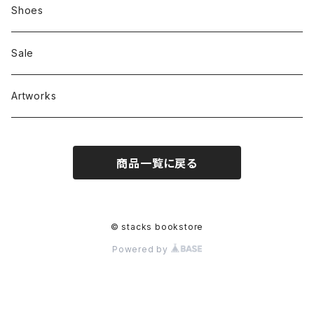
Zine、Other
Sweatshirts
Mixcd
Shoes
RC SLUM / ROYALTY CLUB
Bag & Accessories
雑貨
Sale
Artworks
商品一覧に戻る
© stacks bookstore
Powered by