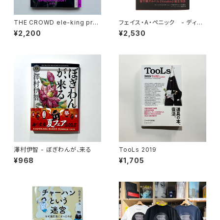
THE CROWD ele-king pres
フェイス・A・ペニック - ディア
ents HIP HOP JAPAN (ele-
ンジェロ《ヴードゥー》がかけた
¥2,200
¥2,530
king books)
グルーヴの呪文
澤村伊智 - ぼぎわんが、来る
TooLs 2019
¥968
¥1,705