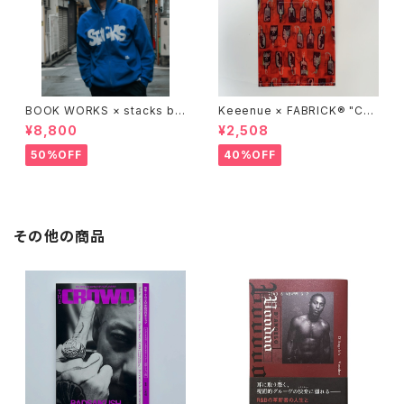
BOOK WORKS × stacks bo
Keeenue × FABRICK®︎ "CO
okstore "Jimbocho Beat Li
MPACT SHOPPING BAG" st
¥8,800
¥2,508
brary zip up hood"
acks Exclusive model
50%OFF
40%OFF
その他の商品