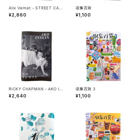
Alix Vernet - STREET CAS
収集百貨
TS
¥2,860
¥1,100
RICKY CHAPMAN - AKO IN
収集百貨 3
SEIN
¥2,640
¥1,100