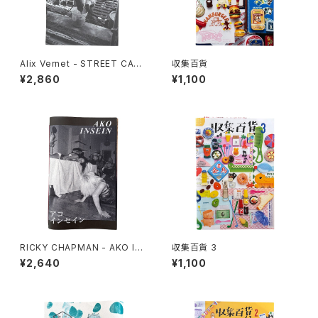
Alix Vernet - STREET CAS
収集百貨
TS
¥2,860
¥1,100
RICKY CHAPMAN - AKO IN
収集百貨 3
SEIN
¥2,640
¥1,100