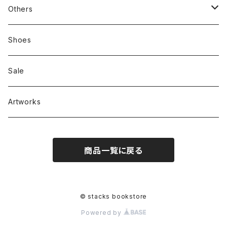
新刊本
Tees
Others
Zine、Other
Sweatshirts
Mixcd
Shoes
RC SLUM / ROYALTY CLUB
Bag & Accessories
雑貨
Sale
Artworks
商品一覧に戻る
© stacks bookstore
Powered by