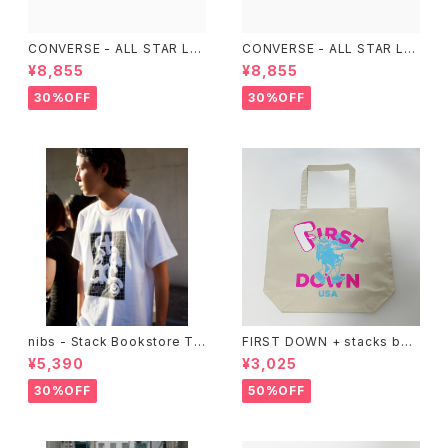
CONVERSE - ALL STAR LG
CONVERSE - ALL STAR LG
CY OX （Purple）
CY OX （ALL BLACK)
¥8,855
¥8,855
30%OFF
30%OFF
nibs - Stack Bookstore Te
FIRST DOWN + stacks boo
e
kstore BIG TOTE
¥5,390
¥3,025
30%OFF
50%OFF