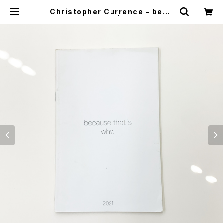
Christopher Currence - beca
use That’s why. | stacks book
store