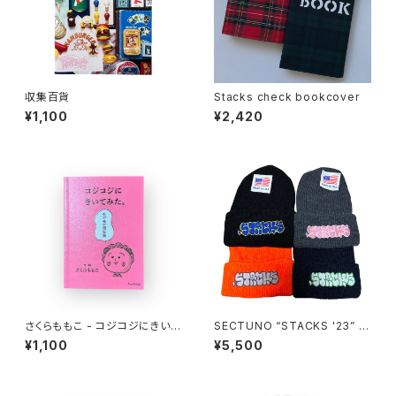
収集百貨
Stacks check bookcover
¥1,100
¥2,420
さくらももこ - コジコジにきいて
SECTUNO “STACKS '23” B
みた。モヤモヤ問答集
EANIE
¥1,100
¥5,500