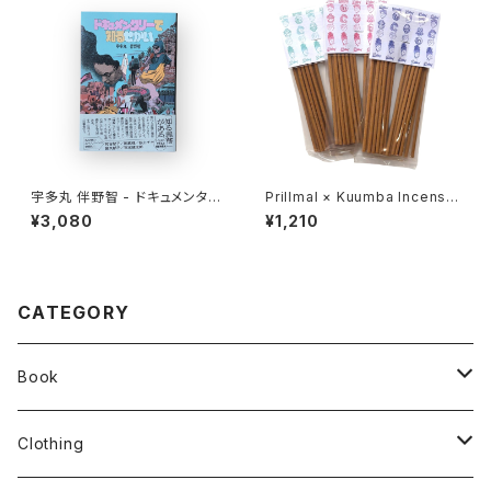
宇多丸 伴野智 - ドキュメンタリ
Prillmal × Kuumba Incense
ーで知るせかい
2026 SPRING & SUMMER
¥3,080
¥1,210
CATEGORY
Book
stacks
Clothing