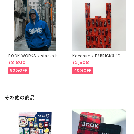
BOOK WORKS × stacks bo
Keeenue × FABRICK®︎ "CO
okstore "Jimbocho Beat Li
MPACT SHOPPING BAG" st
¥8,800
¥2,508
brary zip up hood"
acks Exclusive model
50%OFF
40%OFF
その他の商品