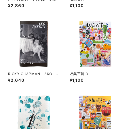
TS
¥2,860
¥1,100
RICKY CHAPMAN - AKO IN
収集百貨 3
SEIN
¥2,640
¥1,100