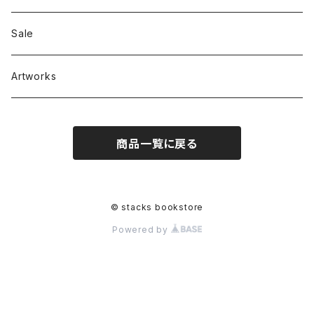
RC SLUM / ROYALTY CLUB
Bag & Accessories
雑貨
Sale
Artworks
商品一覧に戻る
© stacks bookstore
Powered by