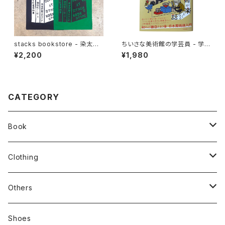
stacks bookstore - 染太郎
ちいさな美術館の学芸員 - 学芸
Tote
員が教える日本美術が楽しくな
¥2,200
¥1,980
る話
CATEGORY
Book
stacks
Clothing
新刊本
Tees
Others
Zine、Other
Sweatshirts
Mixcd
Shoes