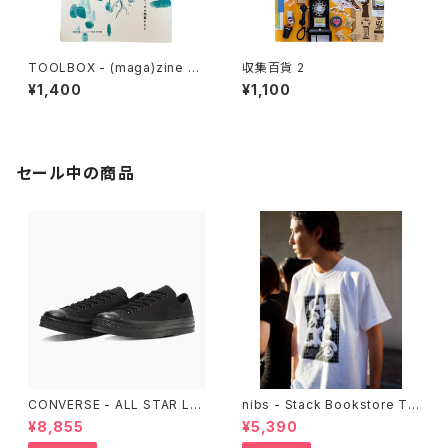
TOOLBOX - (maga)zine 雑
収集百貨 2
想 DIY実践思想録 1
¥1,400
¥1,100
セール中の商品
CONVERSE - ALL STAR LG
nibs - Stack Bookstore Te
CY OX （ALL BLACK)
e
¥8,855
¥5,390