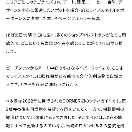
エリアごとにカテゴライズされ、アート、建築、コーヒー、自然、デ
ザインを中心に厳選したスポットを紹介。旅とライフスタイルをボ
ーダーレスに考察した本。全ページフルカラー写真。
ほぼ毎日快晴で、道も広く、多くのショップやレストランがとても開
放的で、どこにいても太陽の存在を感じることができるロサンゼ
ルス。
ビーチタウンからアート中心の小さなネイバーフッドまで、ここま
でライフスタイルに振れ幅がある都市で文化的創造物と自然の
大きさ、どちらも存分に味わいに行こう。
＊本書は2022年に発行されたCORNER初のシティガイドです。第
2版完売後も再増刷を希望する声をいただく一方で、掲載情報の
鮮度については慎重に考えてきました。そこで今回は、現在の情
報にすべて更新するのではなく、当時のロサンゼルスの空気を残