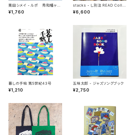
栗田シメイ - ルポ 秀和幡ヶ谷
stacks - し別注 READ Colle
レジデンス
ge Tee
¥1,760
¥6,600
暮しの手帖 第5世紀43号
五味太郎 - ジャズソングブック
¥1,210
¥2,750