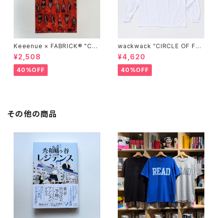
Keeenue × FABRICK®︎ "CO
wackwack “CIRCLE OF FRI
MPACT SHOPPING BAG" st
ENDS” L/S TEE
¥2,508
¥4,620
acks Exclusive model
40%OFF
40%OFF
その他の商品