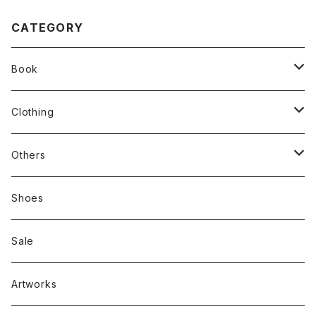
CATEGORY
Book
stacks
Clothing
新刊本
Tees
Others
Zine、Other
Sweatshirts
Mixcd
Shoes
RC SLUM / ROYALTY CLUB
Bag & Accessories
雑貨
Sale
Artworks