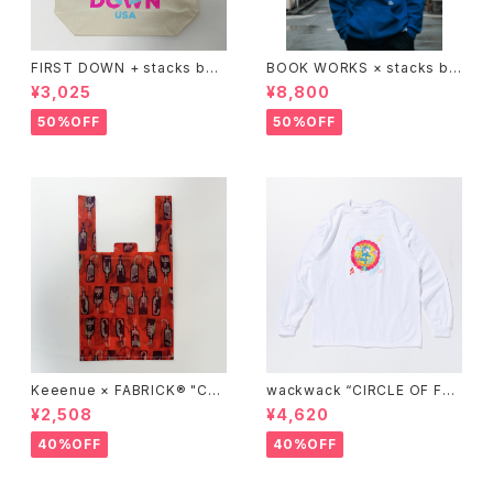
FIRST DOWN + stacks boo
BOOK WORKS × stacks bo
kstore BIG TOTE
okstore "Jimbocho Beat Li
¥3,025
¥8,800
brary zip up hood"
50%OFF
50%OFF
Keeenue × FABRICK®︎ "CO
wackwack “CIRCLE OF FRI
MPACT SHOPPING BAG" st
ENDS” L/S TEE
¥2,508
¥4,620
acks Exclusive model
40%OFF
40%OFF