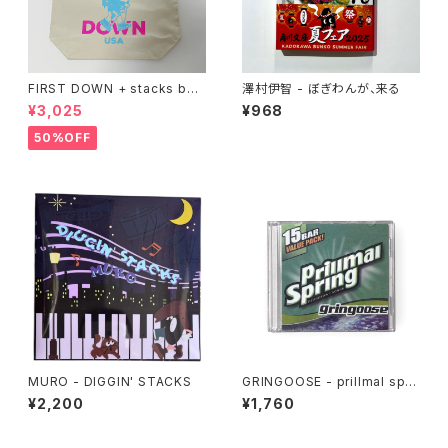
FIRST DOWN + stacks boo
澤村伊智 - ぼぎわんが、来る
kstore BIG TOTE
¥3,025
¥968
50%OFF
MURO - DIGGIN' STACKS
GRINGOOSE - prillmal spri
ng 2 (MIX CD)
¥2,200
¥1,760