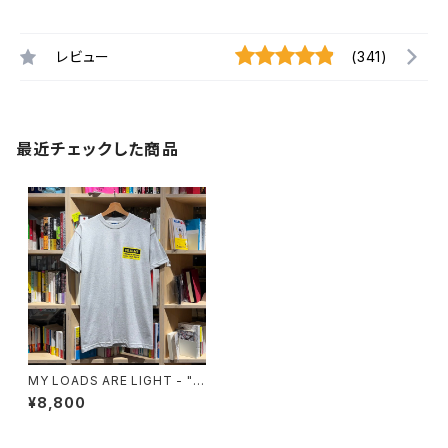
レビュー
(341)
最近チェックした商品
MY LOADS ARE LIGHT - "S,
I,T,R,B,Y,B" Tee
¥8,800