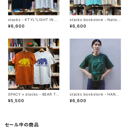
stacks - KTYL”LIGHT IN T
stacks bookstore - Nation
HE DARK”Tee
al Tee
¥6,600
¥6,600
SPACY × stacks - BEAR Te
stacks bookstore - HAND
e （SPACY別注カラー）
S '26 Tee
¥5,500
¥6,600
セール中の商品