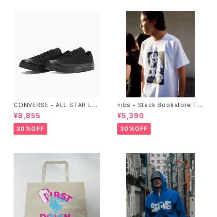
CONVERSE - ALL STAR LG
nibs - Stack Bookstore Te
CY OX （ALL BLACK)
e
¥8,855
¥5,390
30%OFF
30%OFF