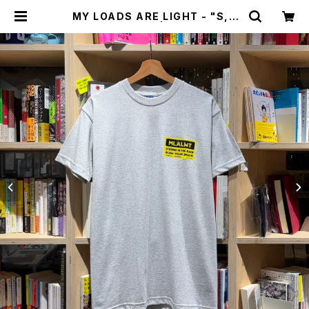
MY LOADS ARE LIGHT - "S,I,
T,R,B,Y,B" Tee | stacks book
store