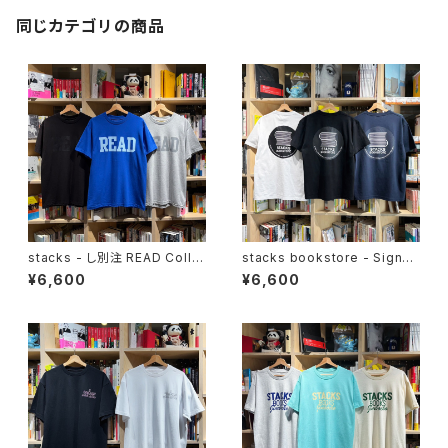
同じカテゴリの商品
stacks - し別注 READ Colle
stacks bookstore - Signbo
ge Tee
ard '26 Tee
¥6,600
¥6,600