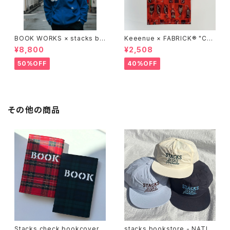
BOOK WORKS × stacks bo
Keeenue × FABRICK®︎ "CO
okstore "Jimbocho Beat Li
MPACT SHOPPING BAG" st
¥8,800
¥2,508
brary zip up hood"
acks Exclusive model
50%OFF
40%OFF
その他の商品
Stacks check bookcover
stacks bookstore - NATIO