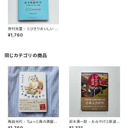
野村友里 - とびきりおいしい お
うちおやつ
¥1,760
同じカテゴリの商品
角田光代 - ちょっと角の酒屋ま
鈴木勇一郎 - おみやげと鉄道
で
「名物」が語る日本近代史
¥1,760
¥1,331