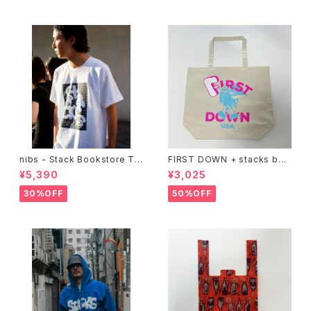
nibs - Stack Bookstore Te
FIRST DOWN + stacks boo
e
kstore BIG TOTE
¥5,390
¥3,025
30%OFF
50%OFF