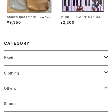
stacks bookstore - 2way n
MURO - DIGGIN' STACKS
ylon tote
¥9,350
¥2,200
CATEGORY
Book
stacks
Clothing
新刊本
Tees
Others
Zine、Other
Sweatshirts
Mixcd
Shoes