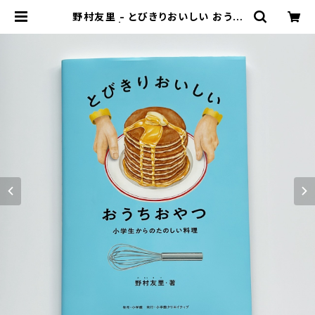
野村友里 - とびきりおいしい おうち
おやつ | stacks bookstore