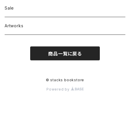
RC SLUM / ROYALTY CLUB
Bag & Accessories
雑貨
Sale
Artworks
商品一覧に戻る
© stacks bookstore
Powered by