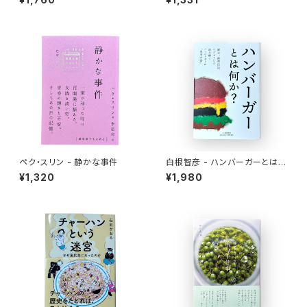
ペク・スリン - 静かな事件
白根智彦 - ハンバーガーとは何
か？
¥1,320
¥1,980