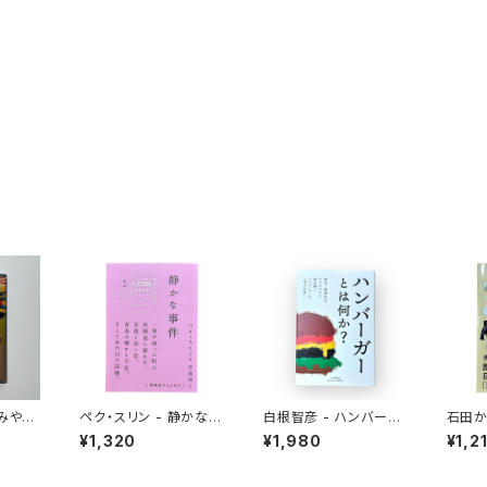
おみやげ
ペク・スリン - 静かな事
白根智彦 - ハンバーガ
石田か
件
ーとは何か？
ンとい
¥1,320
¥1,980
¥1,2
食にな