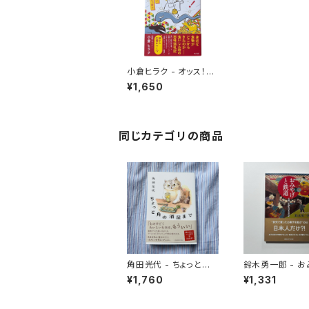
小倉ヒラク - オッス！食
国 美味しいにっぽん
¥1,650
同じカテゴリの商品
角田光代 - ちょっと角
鈴木勇一郎 - 
の酒屋まで
と鉄道 「名物」が語る日
¥1,760
¥1,331
本近代史