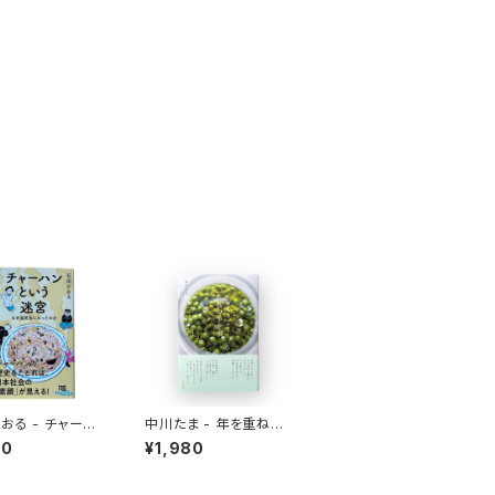
おる - チャーハ
中川たま - 年を重ねて
う迷宮 なぜ国民
今を彩る 暦の手仕事
10
¥1,980
ったのか