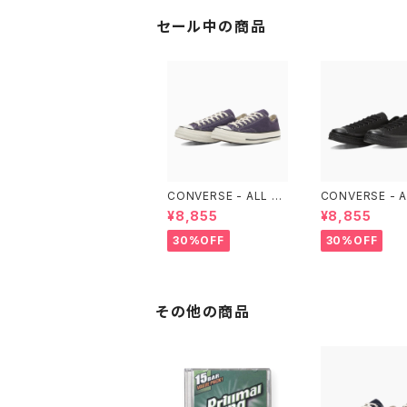
セール中の商品
CONVERSE - ALL ST
CONVERSE - A
AR LGCY OX （Purpl
AR LGCY OX （
¥8,855
¥8,855
e）
LACK)
30%OFF
30%OFF
その他の商品