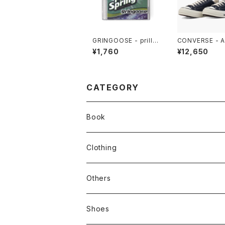
GRINGOOSE - prillm
CONVERSE - A
al spring 2 (MIX CD)
AR LGCY OX (
¥1,760
¥12,650
NAVY)
CATEGORY
Book
stacks
Clothing
新刊本
Tees
Others
Zine、Other
Sweatshirts
Mixcd
Shoes