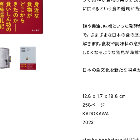
に供えるという食の循環が背
麹や醤油、味噌といった発酵
で。 さまざまな日本の食の
解きます。食材や調味料の意
したくなるような発見が満載
日本の食文化を新たな視点か
12.8 x 1.7 x 18.8 cm
258ページ
KADOKAWA
2023
stacks bookstoreオリ