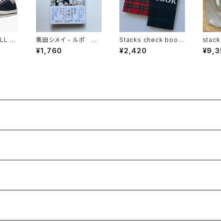
LL ST
栗田シメイ - ルポ 秀
Stacks check book
stack
DARK
和幡ヶ谷レジデンス
cover
2way 
¥1,760
¥2,420
¥9,3