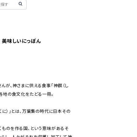
国 美味しいにっぽん
さんが、神さまに供える食事「神饌（し
本各地の食文化をたどる一冊。
くに）」とは、万葉集の時代に日本その
くものを作る国、という意味があるそ
たらし、人々がそれを収穫し加工して神