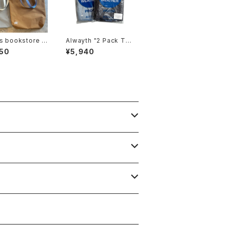
s bookstore -
Alwayth "2 Pack Tru
nylon tote
nks"
50
¥5,940