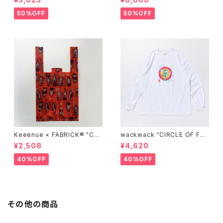
brary zip up hood"
50%OFF
50%OFF
Keeenue × FABRICK®︎ "CO
wackwack “CIRCLE OF FRI
MPACT SHOPPING BAG" st
ENDS” L/S TEE
¥2,508
¥4,620
acks Exclusive model
40%OFF
40%OFF
その他の商品