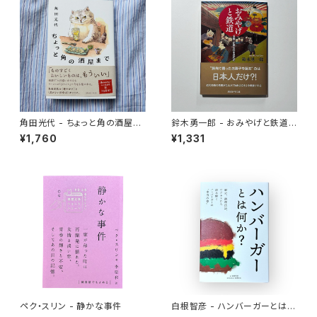
角田光代 - ちょっと角の酒屋ま
鈴木勇一郎 - おみやげと鉄道
で
「名物」が語る日本近代史
¥1,760
¥1,331
ペク・スリン - 静かな事件
白根智彦 - ハンバーガーとは何
か？