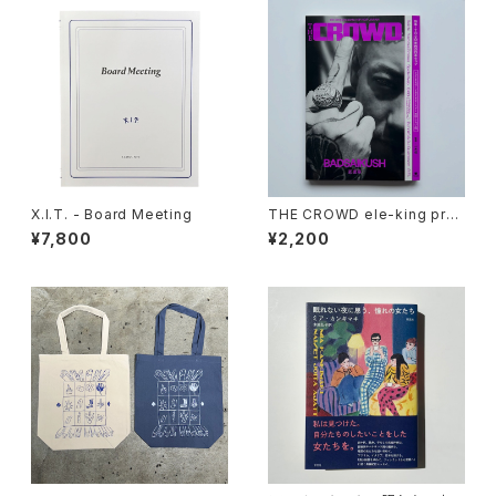
X.I.T. - Board Meeting
THE CROWD ele-king pres
ents HIP HOP JAPAN (ele-
¥7,800
¥2,200
king books)