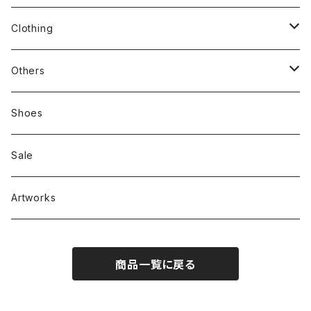
stacks
Clothing
新刊本
Tees
Others
Zine、Other
Sweatshirts
Mixcd
Shoes
RC SLUM / ROYALTY CLUB
Bag & Accessories
雑貨
Sale
Artworks
商品一覧に戻る