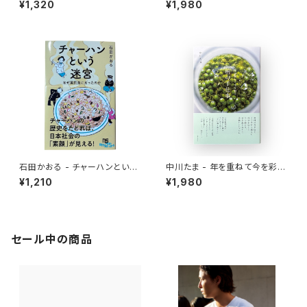
¥1,320
¥1,980
石田かおる - チャーハンという
中川たま - 年を重ねて今を彩る
迷宮 なぜ国民食になったのか
暦の手仕事
¥1,210
¥1,980
セール中の商品