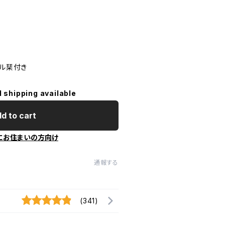
ジナル栞付き
l shipping available
d to cart
にお住まいの方向け
通報する
(341)