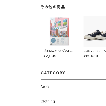
その他の商品
ヴェロニク・オヴァルテ
CONVERSE - A
- わたしたちの不完全
AR LGCY OX (
¥2,035
¥12,650
な人生へ
NAVY)
CATEGORY
Book
stacks
Clothing