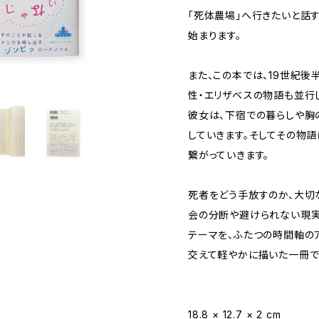
「死体農場」へ行きたいと話
始まります。
また、この本では、19世紀後
性・エリザベスの物語も並行
彼女は、下宿での暮らしや胸
していきます。そしてその物語
繋がっていきます。
死者をどう手放すのか、大切
会の分断や避けられない現実
テーマを、ふたつの時間軸の
交えて軽やかに描いた一冊で
18.8 × 12.7 × 2 cm