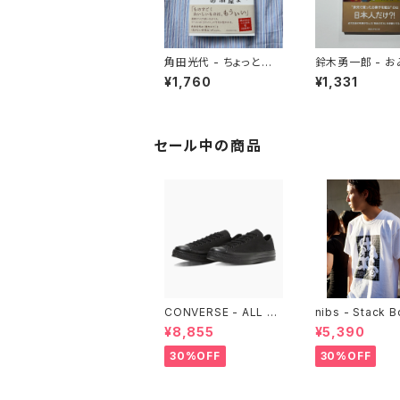
角田光代 - ちょっと角
鈴木勇一郎 - 
の酒屋まで
と鉄道 「名物」が語る日
¥1,760
¥1,331
本近代史
セール中の商品
CONVERSE - ALL ST
nibs - Stack 
AR LGCY OX （ALL B
ore Tee
¥8,855
¥5,390
LACK)
30%OFF
30%OFF