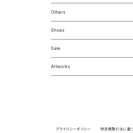
新刊本
Tees
Others
Zine、Other
Sweatshirts
Mixcd
Shoes
RC SLUM / ROYALTY CLUB
Bag & Accessories
雑貨
Sale
Artworks
プライバシーポリシー
特定商取引法に基