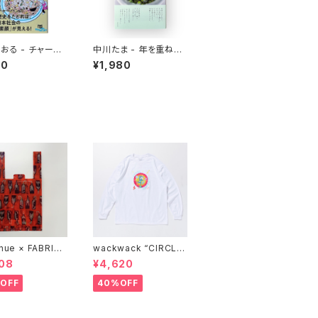
おる - チャーハ
中川たま - 年を重ねて
う迷宮 なぜ国民
今を彩る 暦の手仕事
10
¥1,980
ったのか
nue × FABRICK
wackwack “CIRCLE
COMPACT SHOP
OF FRIENDS” L/S TE
08
¥4,620
BAG" stacks E
E
ive model
OFF
40%OFF