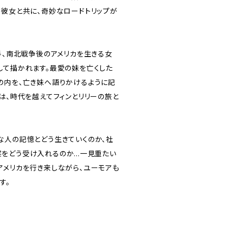
す彼女と共に、奇妙なロードトリップが
半、南北戦争後のアメリカを生きる女
して描かれます。最愛の妹を亡くした
の内を、亡き妹へ語りかけるように記
は、時代を越えてフィンとリリーの旅と
な人の記憶とどう生きていくのか、社
をどう受け入れるのか...一見重たい
アメリカを行き来しながら、ユーモアも
す。