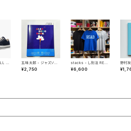
LL ST
五味太郎 - ジャズソン
stacks - し別注 REA
野村友
DARK
グブック
D College Tee
いしい
¥2,750
¥6,600
¥1,7