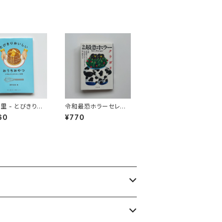
里 - とびきりお
令和最恐ホラーセレク
 おうちおやつ
ション クラガリ
60
¥770