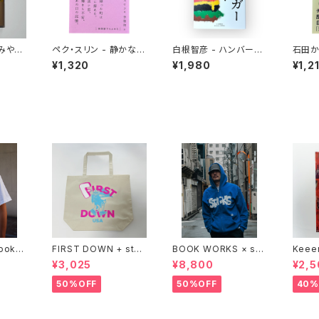
おみやげ
ペク・スリン - 静かな事
白根智彦 - ハンバーガ
石田か
件
ーとは何か？
ンとい
¥1,320
¥1,980
¥1,2
食にな
Bookst
FIRST DOWN + stac
BOOK WORKS × sta
Keee
ks bookstore BIG T
cks bookstore "Jim
®︎ "
¥3,025
¥8,800
¥2,5
OTE
bocho Beat Library
PING 
zip up hood"
xclus
50%OFF
50%OFF
40%