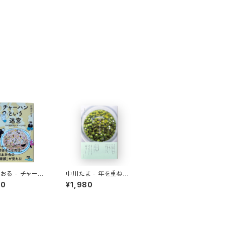
おる - チャーハ
中川たま - 年を重ねて
う迷宮 なぜ国民
今を彩る 暦の手仕事
10
¥1,980
ったのか