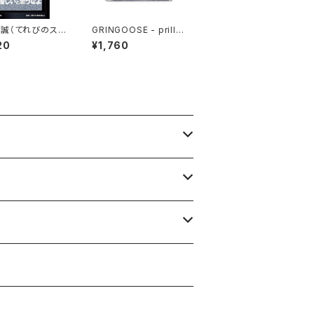
誠（てれびのスキ
GRINGOOSE - prillm
 『フェイクドキュメ
al spring 2 (MIX CD)
20
¥1,760
ーの時代 ：テレビ
犯たち』