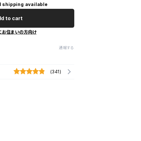
l shipping available
d to cart
にお住まいの方向け
通報する
(341)