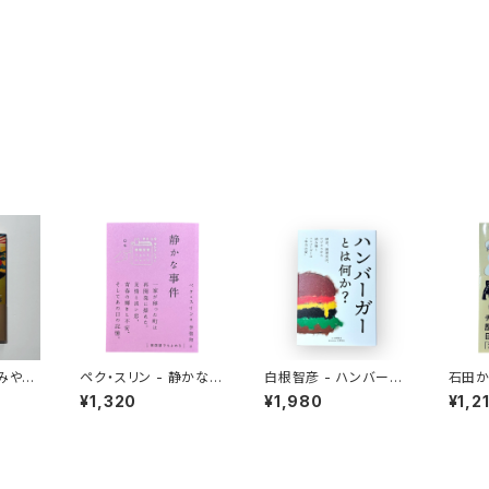
おみやげ
ペク・スリン - 静かな事
白根智彦 - ハンバーガ
石田か
件
ーとは何か？
ンとい
¥1,320
¥1,980
¥1,2
食にな