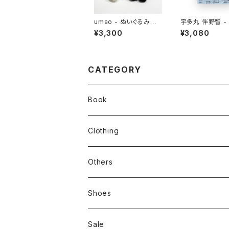
umao - ぬいぐるみ
宇多丸 伴野智 -
ねこ
メンタリーで知る
¥3,300
¥3,080
CATEGORY
Book
stacks
Clothing
新刊本
Tees
Others
Zine、Other
Sweatshirts
Mixcd
Shoes
RC SLUM / ROYALTY CLUB
Bag & Accessories
雑貨
Sale