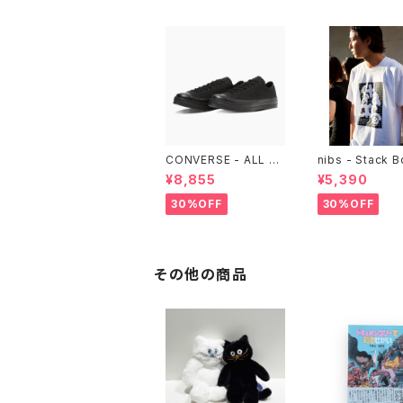
CONVERSE - ALL ST
nibs - Stack 
AR LGCY OX （ALL B
ore Tee
¥8,855
¥5,390
LACK)
30%OFF
30%OFF
その他の商品