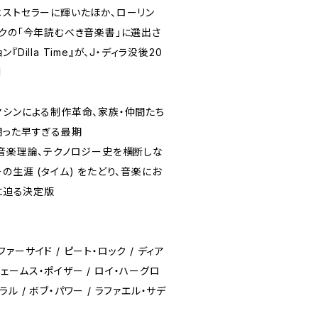
ベストセラーに輝いたほか、ローリン
ークの「今年読むべき音楽書」に選出さ
Dilla Time』が、J・ディラ没後20
刊
マシンによる制作革命、家族・仲間たち
った早すぎる最期――
、音楽理論、テクノロジー史を横断しな
の生涯 (タイム) をたどり、音楽にお
念に迫る決定版
 ファーサイド / ピート・ロック / ディア
 ジェームス・ポイザー / ロイ・ハーグロ
ビラル / ボブ・パワー / ラファエル・サデ