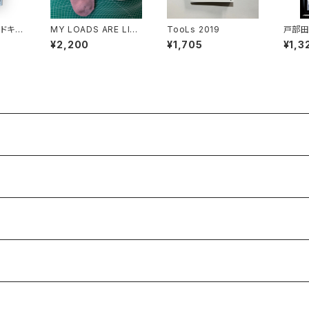
 ドキュ
MY LOADS ARE LIG
TooLs 2019
戸部田
せかい
HT - Lightness Ankl
マ）-
¥2,200
¥1,705
¥1,3
e Socks
ンタリ
の愉快