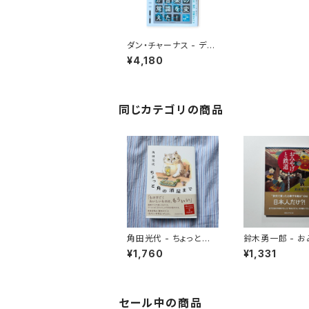
ダン・チャーナス - ディ
ラ・タイム あたらしいリ
¥4,180
ズムを創ったヒップホッ
プ・プロデューサー
同じカテゴリの商品
角田光代 - ちょっと角
鈴木勇一郎 - 
の酒屋まで
と鉄道 「名物」が語る日
¥1,760
¥1,331
本近代史
セール中の商品