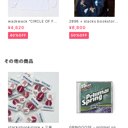
wackwack “CIRCLE OF FRI
2896 + stacks bookstore
ENDS” L/S TEE
"wackwack" Sweatshirts
¥4,620
¥8,800
40%OFF
50%OFF
その他の商品
stacksbookstore × 三省堂
GRINGOOSE - prillmal spri