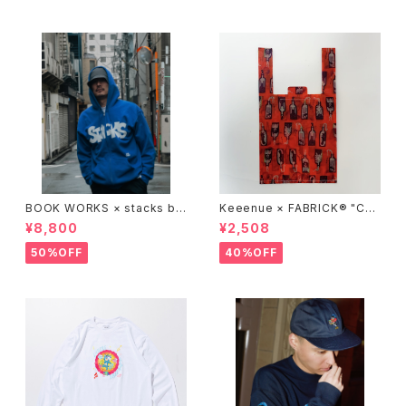
BOOK WORKS × stacks bo
Keeenue × FABRICK®︎ "CO
okstore "Jimbocho Beat Li
MPACT SHOPPING BAG" st
¥8,800
¥2,508
brary zip up hood"
acks Exclusive model
50%OFF
40%OFF