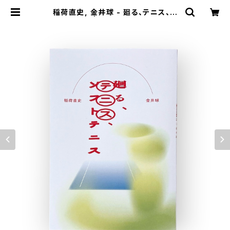
稲荷直史, 金井球 - 廻る、テニス、ソ
フトテニス | stacks bookstore