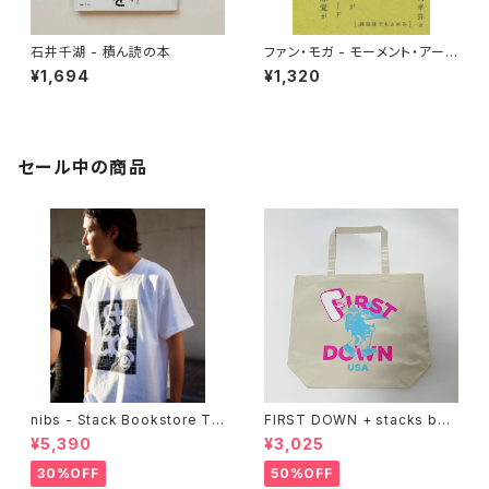
石井千湖 - 積ん読の本
ファン・モガ - モーメント・アー
ケード
¥1,694
¥1,320
セール中の商品
nibs - Stack Bookstore Te
FIRST DOWN + stacks boo
e
kstore BIG TOTE
¥5,390
¥3,025
30%OFF
50%OFF