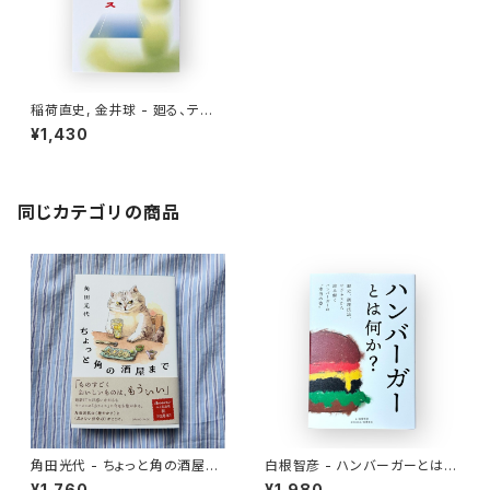
稲荷直史, 金井球 - 廻る、テニ
ス、ソフトテニス
¥1,430
同じカテゴリの商品
角田光代 - ちょっと角の酒屋ま
白根智彦 - ハンバーガーとは何
で
か？
¥1,760
¥1,980