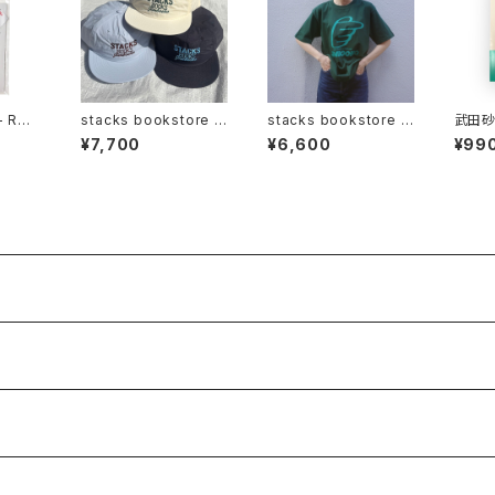
 - ROA
stacks bookstore -
stacks bookstore -
武田砂
NATIONAL Jimboch
HANDS '26 Tee
てない
¥7,700
¥6,600
¥99
o Nylon Cap