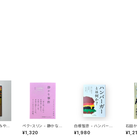
おみやげ
ペク・スリン - 静かな事
白根智彦 - ハンバーガ
石田か
件
ーとは何か？
ンとい
¥1,320
¥1,980
¥1,2
食にな