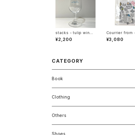
stacks - tulip wine
Courrier from
glass
DSIDE QUEST
¥2,200
¥3,080
CATEGORY
Book
stacks
Clothing
新刊本
Tees
Others
Zine、Other
Sweatshirts
Mixcd
Shoes