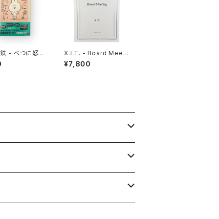
鉄 - べつに怒っ
X.I.T. - Board Meeti
ng
0
¥7,800