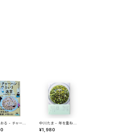
おる - チャーハ
中川たま - 年を重ねて
う迷宮 なぜ国民
今を彩る 暦の手仕事
10
¥1,980
ったのか