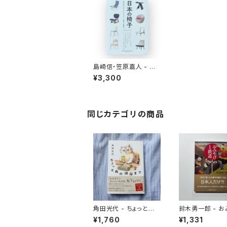
島崎信・笠原嘉人 - 日
本の椅子
¥3,300
同じカテゴリの商品
角田光代 - ちょっと角
鈴木勇一郎 - 
の酒屋まで
と鉄道 「名物」が語る日
¥1,760
¥1,331
本近代史