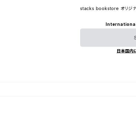
stacks bookstore オ
Internationa
日本国内