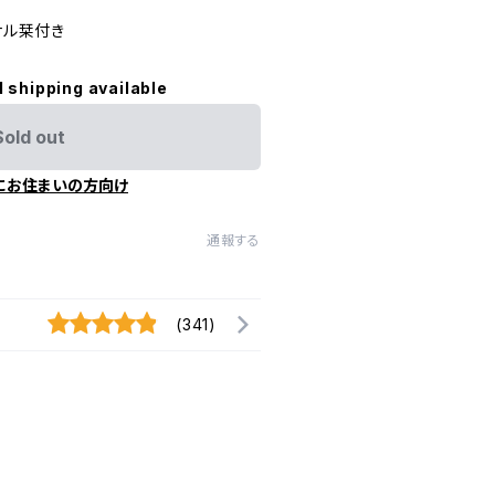
リジナル栞付き
l shipping available
Sold out
にお住まいの方向け
通報する
(341)