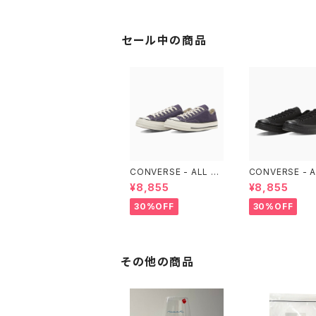
セール中の商品
CONVERSE - ALL ST
CONVERSE - A
AR LGCY OX （Purpl
AR LGCY OX （
¥8,855
¥8,855
e）
LACK)
30%OFF
30%OFF
その他の商品