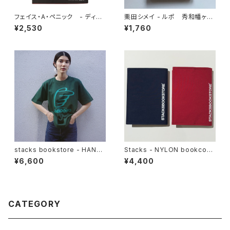
フェイス・A・ペニック - ディア
栗田シメイ - ルポ 秀和幡ヶ谷
ンジェロ《ヴードゥー》がかけた
レジデンス
¥2,530
¥1,760
グルーヴの呪文
stacks bookstore - HAND
Stacks - NYLON bookcove
S '26 Tee
r for TANKOUBON
¥6,600
¥4,400
CATEGORY