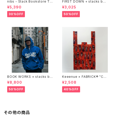
nibs - Stack Bookstore Te
FIRST DOWN + stacks boo
e
kstore BIG TOTE
¥5,390
¥3,025
30%OFF
50%OFF
BOOK WORKS × stacks bo
Keeenue × FABRICK®︎ "CO
okstore "Jimbocho Beat Li
MPACT SHOPPING BAG" st
¥8,800
¥2,508
brary zip up hood"
acks Exclusive model
50%OFF
40%OFF
その他の商品