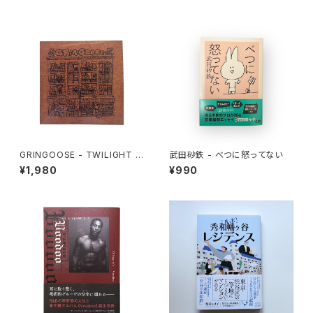
GRINGOOSE - TWILIGHT W
武田砂鉄 - べつに怒ってない
ANDER
¥1,980
¥990