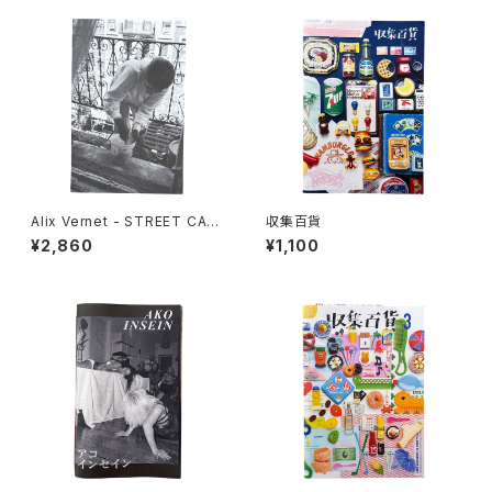
Alix Vernet - STREET CAS
収集百貨
TS
¥2,860
¥1,100