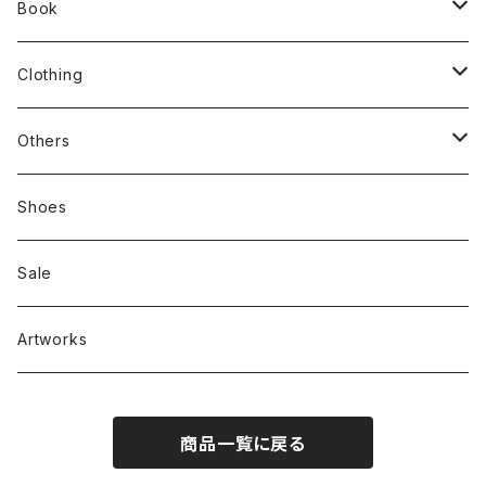
Book
stacks
Clothing
新刊本
Tees
Others
Zine、Other
Sweatshirts
Mixcd
Shoes
RC SLUM / ROYALTY CLUB
Bag & Accessories
雑貨
Sale
Artworks
商品一覧に戻る