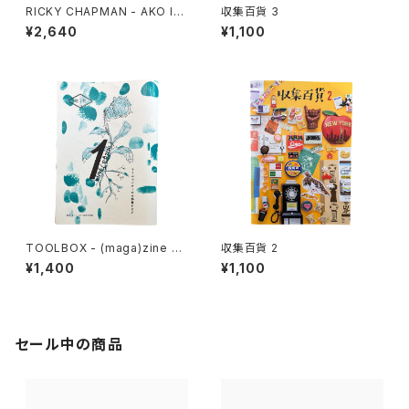
RICKY CHAPMAN - AKO IN
収集百貨 3
SEIN
¥2,640
¥1,100
TOOLBOX - (maga)zine 雑
収集百貨 2
想 DIY実践思想録 1
¥1,400
¥1,100
セール中の商品