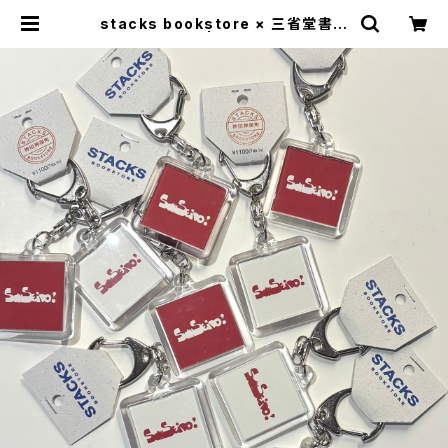
stacks bookstore × 三省堂書店
- キーホルダー | stacks booksto
re