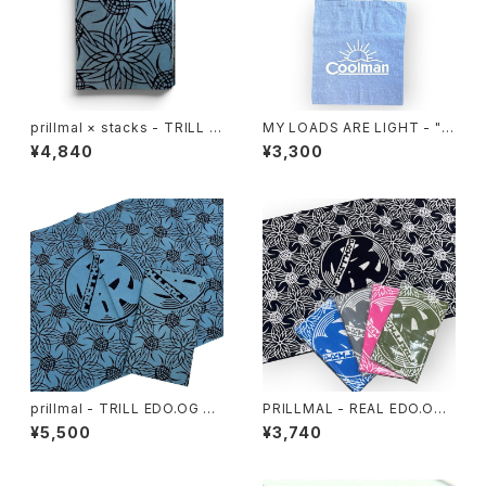
prillmal × stacks - TRILL E
MY LOADS ARE LIGHT - "C
DO.OG BOOKCOVER
oolman" Eco Tote Bag
¥4,840
¥3,300
prillmal - TRILL EDO.OG 手
PRILLMAL - REAL EDO.OG 1
拭い
8th 手拭い
¥5,500
¥3,740