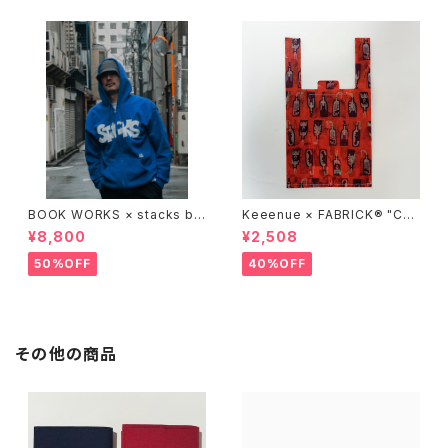
BOOK WORKS × stacks bo
Keeenue × FABRICK®︎ "CO
okstore "Jimbocho Beat Li
MPACT SHOPPING BAG" st
¥8,800
¥2,508
brary zip up hood"
acks Exclusive model
50%OFF
40%OFF
その他の商品