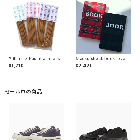
Prillmal × Kuumba Incense
Stacks check bookcover
2026 SPRING & SUMMER
¥1,210
¥2,420
セール中の商品