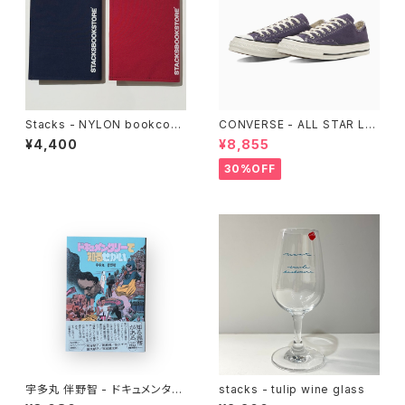
Stacks - NYLON bookcove
CONVERSE - ALL STAR LG
r for TANKOUBON
CY OX （Purple）
¥4,400
¥8,855
30%OFF
宇多丸 伴野智 - ドキュメンタリ
stacks - tulip wine glass
ーで知るせかい