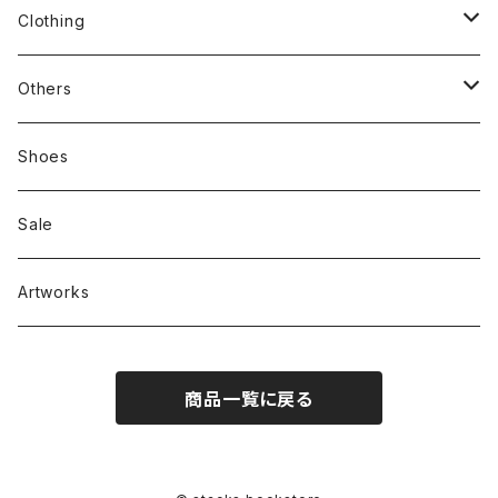
stacks
Clothing
新刊本
Tees
Others
Zine、Other
Sweatshirts
Mixcd
Shoes
RC SLUM / ROYALTY CLUB
Bag & Accessories
雑貨
Sale
Artworks
商品一覧に戻る