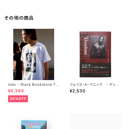
その他の商品
nibs - Stack Bookstore Te
フェイス・A・ペニック - ディア
e
ンジェロ《ヴードゥー》がかけた
¥5,390
¥2,530
グルーヴの呪文
30%OFF