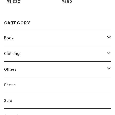
¥1,320
¥550
CATEGORY
Book
stacks
Clothing
新刊本
Tees
Others
Zine、Other
Sweatshirts
Mixcd
Shoes
RC SLUM / ROYALTY CLUB
Bag & Accessories
雑貨
Sale