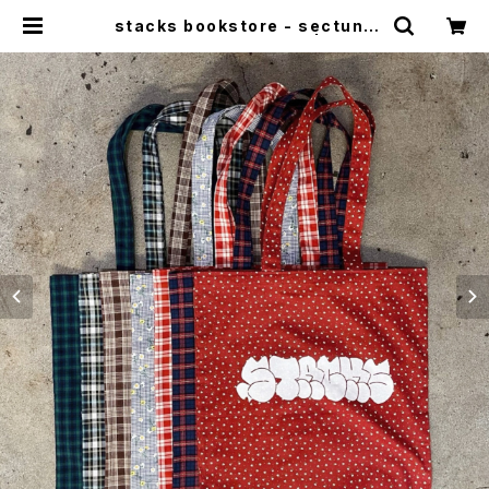
stacks bookstore - sectuno
Multi Fabric Tote bag | stack
s bookstore