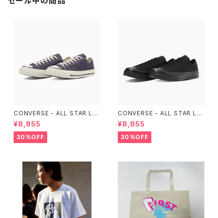
セール中の商品
CONVERSE - ALL STAR LG
CONVERSE - ALL STAR LG
CY OX （Purple）
CY OX （ALL BLACK)
¥8,855
¥8,855
30%OFF
30%OFF