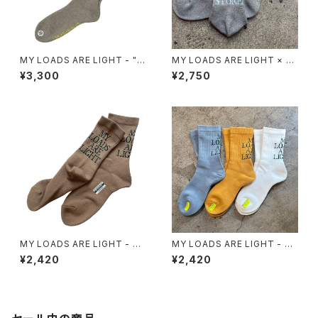
MY LOADS ARE LIGHT - "S,
MY LOADS ARE LIGHT × S
I,T, R, B,Y,B" SOCKS
TACKS BOOKSTOR - TEX
¥3,300
¥2,750
T: S.B.S ver.4
MY LOADS ARE LIGHT - TE
MY LOADS ARE LIGHT - TE
XT “M.L.A.L” Socks
XT “M.L.A.L”
¥2,420
¥2,420