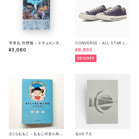
宇多丸 伴野智 - ドキュメンタリ
CONVERSE - ALL STAR LG
ーで知るせかい
CY OX （Purple）
¥3,080
¥8,855
30%OFF
さくらももこ - ももこのまんねん
なnD 7.5
日記