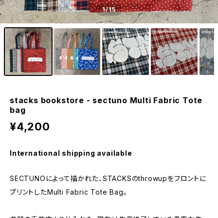
1
/15
stacks bookstore - sectuno Multi Fabric Tote
bag
¥4,200
International shipping available
SECTUNOによって描かれた、STACKSのthrowupをフロントに
プリントしたMulti Fabric Tote Bag。