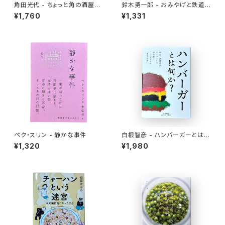
角田光代 - ちょっと角の酒屋ま
鈴木勇一郎 - おみやげと鉄道
で
「名物」が語る日本近代史
¥1,760
¥1,331
ペク・スリン - 静かな事件
白根智彦 - ハンバーガーとは何
か？
¥1,320
¥1,980