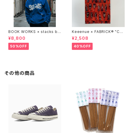
BOOK WORKS × stacks bo
Keeenue × FABRICK®︎ "CO
okstore "Jimbocho Beat Li
MPACT SHOPPING BAG" st
¥8,800
¥2,508
brary zip up hood"
acks Exclusive model
50%OFF
40%OFF
その他の商品