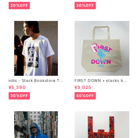
30%OFF
30%OFF
nibs - Stack Bookstore Te
FIRST DOWN + stacks boo
e
kstore BIG TOTE
¥5,390
¥3,025
30%OFF
50%OFF