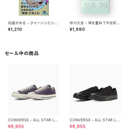
石田かおる - チャーハンという
中川たま - 年を重ねて今を彩る
迷宮 なぜ国民食になったのか
暦の手仕事
¥1,210
¥1,980
セール中の商品
CONVERSE - ALL STAR LG
CONVERSE - ALL STAR LG
CY OX （Purple）
CY OX （ALL BLACK)
¥8,855
¥8,855