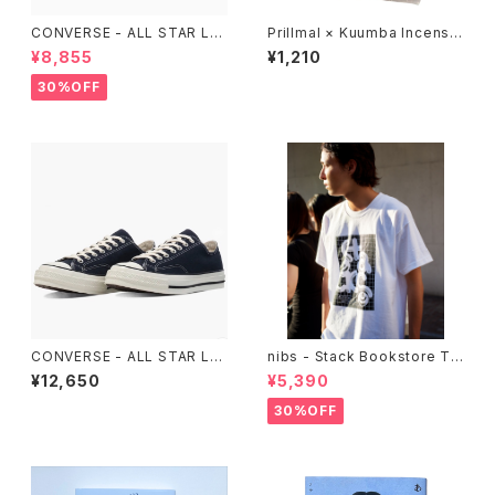
CONVERSE - ALL STAR LG
Prillmal × Kuumba Incense
CY OX （Purple）
2026 SPRING & SUMMER
¥8,855
¥1,210
30%OFF
CONVERSE - ALL STAR LG
nibs - Stack Bookstore Te
CY OX (DARK NAVY)
e
¥12,650
¥5,390
30%OFF