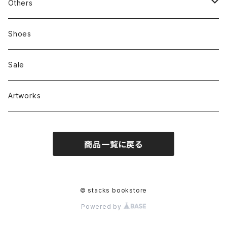
新刊本
Tees
Others
Zine、Other
Sweatshirts
Mixcd
Shoes
RC SLUM / ROYALTY CLUB
Bag & Accessories
雑貨
Sale
Artworks
商品一覧に戻る
© stacks bookstore
Powered by