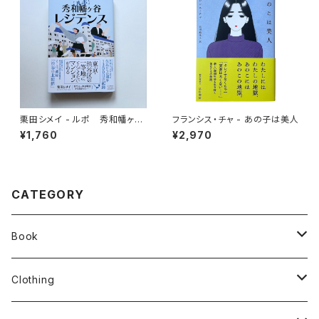
栗田シメイ - ルポ 秀和幡ヶ谷
フランシス・チャ - あの子は美人
レジデンス
¥1,760
¥2,970
CATEGORY
Book
stacks
Clothing