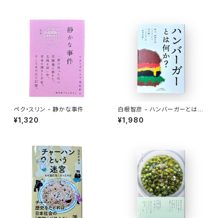
ペク・スリン - 静かな事件
白根智彦 - ハンバーガーとは何
か？
¥1,320
¥1,980