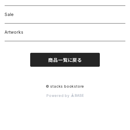
RC SLUM / ROYALTY CLUB
Bag & Accessories
雑貨
Sale
Artworks
商品一覧に戻る
© stacks bookstore
Powered by