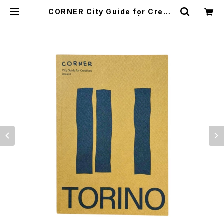
CORNER City Guide for Creati
ves Issue.3 TORINO | stacks
bookstore