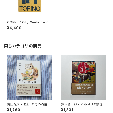
CORNER City Guide for Cr
eatives Issue.3 TORINO
¥4,400
同じカテゴリの商品
角田光代 - ちょっと角の酒屋ま
鈴木勇一郎 - おみやげと鉄道
で
「名物」が語る日本近代史
¥1,760
¥1,331