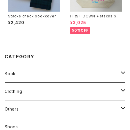
Stacks check bookcover
FIRST DOWN + stacks boo
kstore BIG TOTE
¥2,420
¥3,025
50%OFF
CATEGORY
Book
stacks
Clothing
新刊本
Tees
Others
Zine、Other
Sweatshirts
Mixcd
Shoes