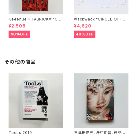
Keeenue × FABRICK®︎ "CO
wackwack “CIRCLE OF FRI
MPACT SHOPPING BAG" st
ENDS” L/S TEE
¥2,508
¥4,620
acks Exclusive model
40%OFF
40%OFF
その他の商品
TooLs 2019
三津田信三, 澤村伊智, 芦花公