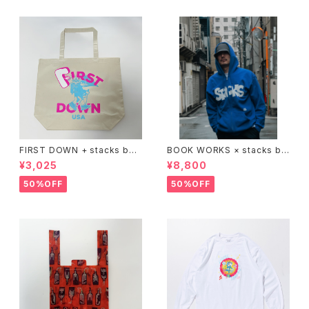
FIRST DOWN + stacks boo
BOOK WORKS × stacks bo
kstore BIG TOTE
okstore "Jimbocho Beat Li
¥3,025
¥8,800
brary zip up hood"
50%OFF
50%OFF