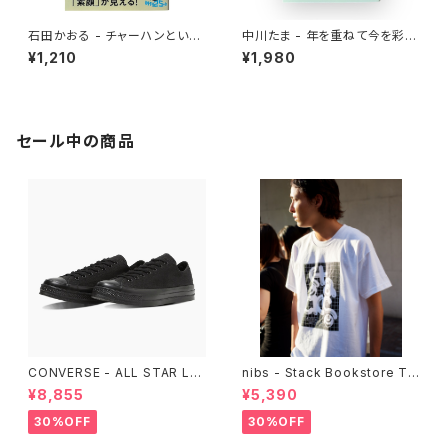
石田かおる - チャーハンという
中川たま - 年を重ねて今を彩る
迷宮 なぜ国民食になったのか
暦の手仕事
¥1,210
¥1,980
セール中の商品
CONVERSE - ALL STAR LG
nibs - Stack Bookstore Te
CY OX （ALL BLACK)
e
¥8,855
¥5,390
30%OFF
30%OFF