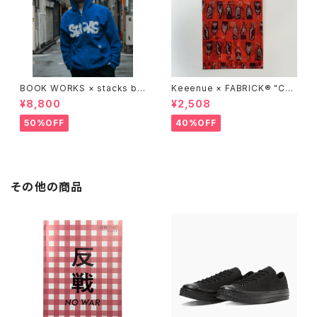
BOOK WORKS × stacks bo
Keeenue × FABRICK®︎ "CO
okstore "Jimbocho Beat Li
MPACT SHOPPING BAG" st
¥8,800
¥2,508
brary zip up hood"
acks Exclusive model
50%OFF
40%OFF
その他の商品