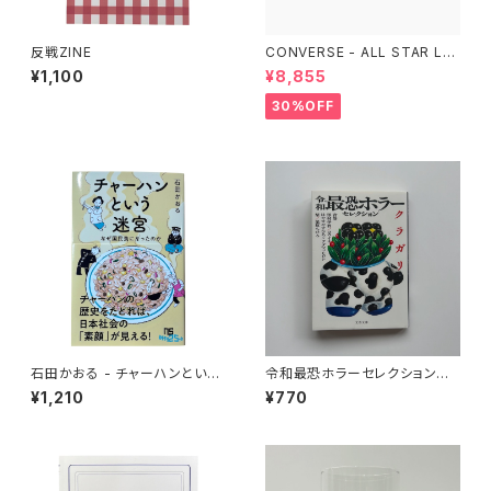
反戦ZINE
CONVERSE - ALL STAR LG
CY OX （ALL BLACK)
¥1,100
¥8,855
30%OFF
石田かおる - チャーハンという
令和最恐ホラーセレクション
迷宮 なぜ国民食になったのか
クラガリ
¥1,210
¥770