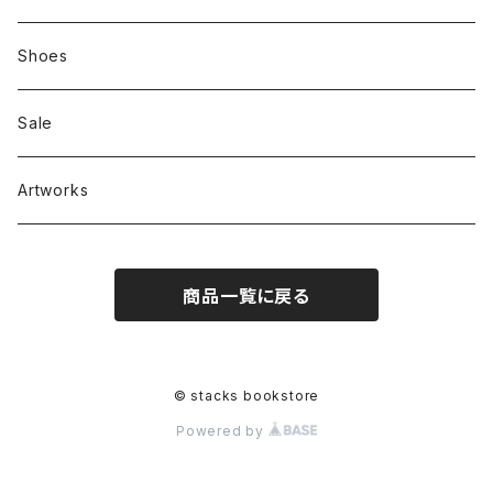
Zine、Other
Sweatshirts
Mixcd
Shoes
RC SLUM / ROYALTY CLUB
Bag & Accessories
雑貨
Sale
Artworks
商品一覧に戻る
© stacks bookstore
Powered by