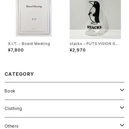
X.I.T. - Board Meeting
stacks – PUTS VISION GLA
SS
¥7,800
¥2,970
CATEGORY
Book
stacks
Clothing
新刊本
Tees
Others