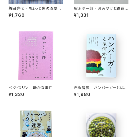
角田光代 - ちょっと角の酒屋ま
鈴木勇一郎 - おみやげと鉄道
で
「名物」が語る日本近代史
¥1,760
¥1,331
ペク・スリン - 静かな事件
白根智彦 - ハンバーガーとは何
か？
¥1,320
¥1,980