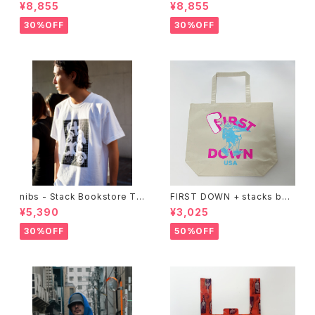
CY OX （Purple）
CY OX （ALL BLACK)
¥8,855
¥8,855
30%OFF
30%OFF
nibs - Stack Bookstore Te
FIRST DOWN + stacks boo
e
kstore BIG TOTE
¥5,390
¥3,025
30%OFF
50%OFF