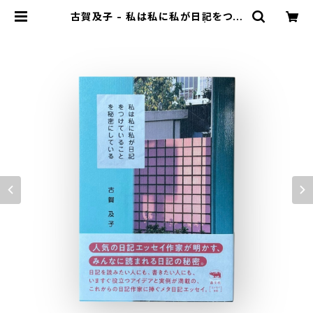
古賀及子 - 私は私に私が日記をつけ
ていることを秘密にしている | stack
s bookstore