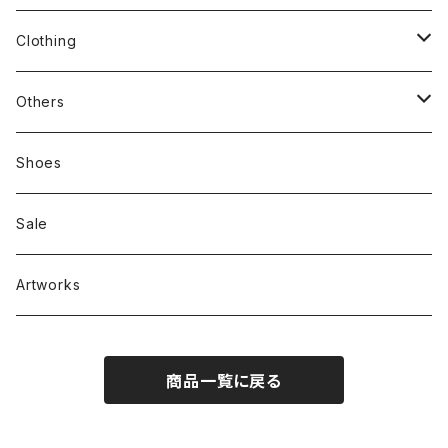
stacks
Clothing
新刊本
Tees
Others
Zine、Other
Sweatshirts
Mixcd
Shoes
RC SLUM / ROYALTY CLUB
Bag & Accessories
雑貨
Sale
Artworks
商品一覧に戻る