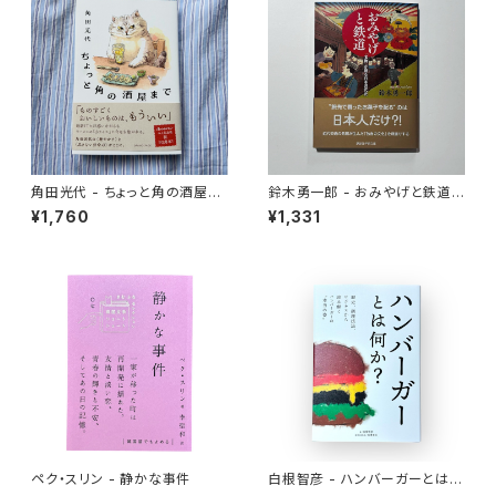
角田光代 - ちょっと角の酒屋ま
鈴木勇一郎 - おみやげと鉄道
で
「名物」が語る日本近代史
¥1,760
¥1,331
ペク・スリン - 静かな事件
白根智彦 - ハンバーガーとは何
か？