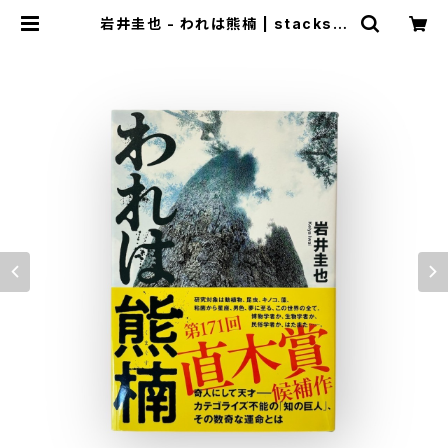
岩井圭也 - われは熊楠 | stacks b
ookstore