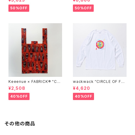
brary zip up hood"
50%OFF
50%OFF
Keeenue × FABRICK®︎ "CO
wackwack “CIRCLE OF FRI
MPACT SHOPPING BAG" st
ENDS” L/S TEE
¥2,508
¥4,620
acks Exclusive model
40%OFF
40%OFF
その他の商品