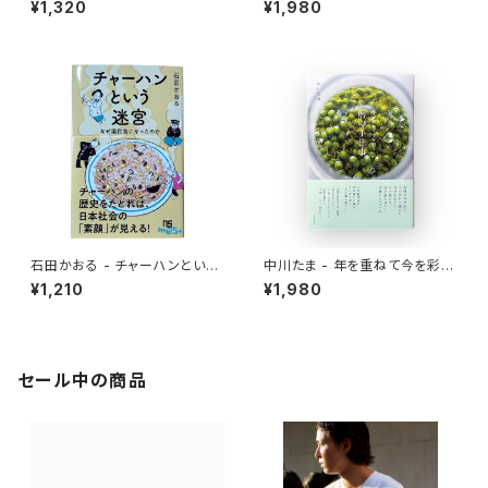
¥1,320
¥1,980
石田かおる - チャーハンという
中川たま - 年を重ねて今を彩る
迷宮 なぜ国民食になったのか
暦の手仕事
¥1,210
¥1,980
セール中の商品