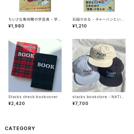
ちいさな美術館の学芸員 - 学芸
石田かおる - チャーハンという
員が教える日本美術が楽しくな
迷宮 なぜ国民食になったのか
¥1,980
¥1,210
る話
Stacks check bookcover
stacks bookstore - NATIO
NAL Jimbocho Nylon Cap
¥2,420
¥7,700
CATEGORY