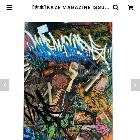
【古本】KAZE MAGAZINE ISSUE
13 | stacks bookstore