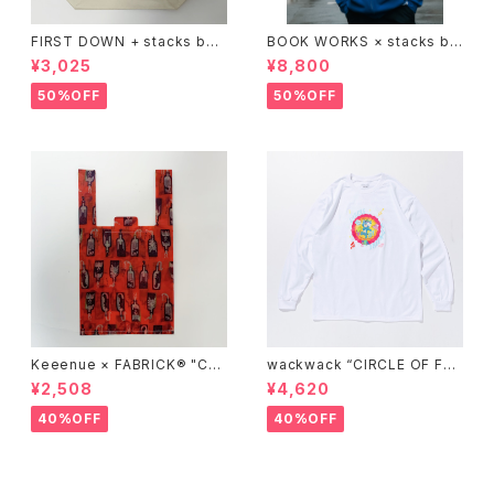
FIRST DOWN + stacks boo
BOOK WORKS × stacks bo
kstore BIG TOTE
okstore "Jimbocho Beat Li
¥3,025
¥8,800
brary zip up hood"
50%OFF
50%OFF
Keeenue × FABRICK®︎ "CO
wackwack “CIRCLE OF FRI
MPACT SHOPPING BAG" st
ENDS” L/S TEE
¥2,508
¥4,620
acks Exclusive model
40%OFF
40%OFF