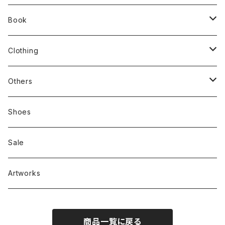
Book
stacks
Clothing
新刊本
Tees
Others
Zine、Other
Sweatshirts
Mixcd
Shoes
RC SLUM / ROYALTY CLUB
Bag & Accessories
雑貨
Sale
Artworks
商品一覧に戻る