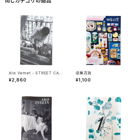
同じカテゴリの商品
Alix Vernet - STREET CAS
収集百貨
TS
¥2,860
¥1,100