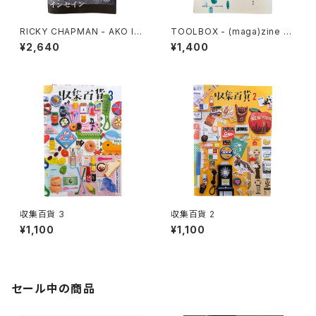
RICKY CHAPMAN - AKO IN
TOOLBOX - (maga)zine 雑
SEIN
想 DIY実践思想録 1
¥2,640
¥1,400
収集百貨 3
収集百貨 2
¥1,100
¥1,100
セール中の商品