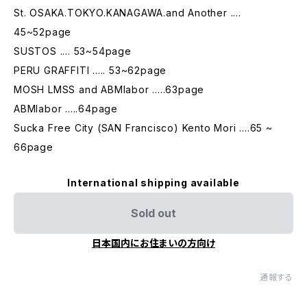
St. OSAKA.TOKYO.KANAGAWA.and Another ....
45~52page
SUSTOS .... 53~54page
PERU GRAFFITI ..... 53~62page
MOSH LMSS and ABMlabor .....63page
ABMlabor .....64page
Sucka Free City (SAN Francisco) Kento Mori ....65 ~
66page
International shipping available
Sold out
日本国内にお住まいの方向け
通報する