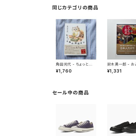
同じカテゴリの商品
角田光代 - ちょっと角
鈴木勇一郎 - 
の酒屋まで
と鉄道 「名物」が語る日
¥1,760
¥1,331
本近代史
セール中の商品