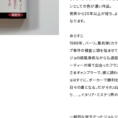
ンとしての色が濃い作品。
発表から20年以上が経ち、
なります。
あらすじ
1989年、バーリ。憲兵隊(
プ事件の捜査に頭を悩ませて
ジョの順風満帆ながらも退屈
ーティーの場で出会ったフラ
さまギャンブラーで、彼に誘
ョはすぐに、ポーカーで勝利
日々の虜となる。だがそれは
り……。イタリア・ミステリ界
一般的な学生だったジョルジ