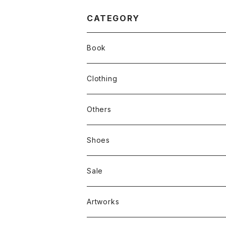
CATEGORY
Book
stacks
Clothing
新刊本
Tees
Others
Zine、Other
Sweatshirts
Mixcd
Shoes
RC SLUM / ROYALTY CLUB
Bag & Accessories
雑貨
Sale
Artworks