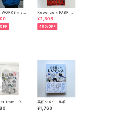
 WORKS × sta
Keeenue × FABRICK
ookstore "Jim
®︎ "COMPACT SHOP
800
¥2,508
 Beat Library
PING BAG" stacks E
p hood"
xclusive model
OFF
40%OFF
ier from - ROA
栗田シメイ - ルポ 秀
E QUEST
和幡ヶ谷レジデンス
080
¥1,760