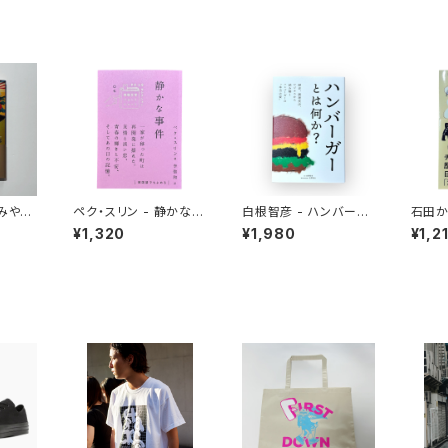
おみやげ
ペク・スリン - 静かな事
白根智彦 - ハンバーガ
石田か
件
ーとは何か？
ンとい
¥1,320
¥1,980
¥1,2
食にな