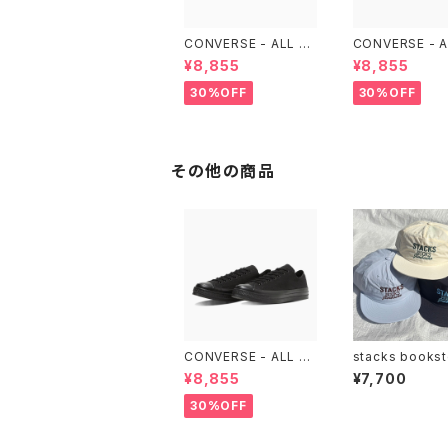
CONVERSE - ALL ST
CONVERSE - A
AR LGCY OX （Purpl
AR LGCY OX （
¥8,855
¥8,855
e）
LACK)
30%OFF
30%OFF
その他の商品
CONVERSE - ALL ST
stacks bookst
AR LGCY OX （ALL B
NATIONAL Ji
¥8,855
¥7,700
LACK)
o Nylon Cap
30%OFF