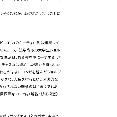
ようやく邦訳が出版されたということに
カラビニエリ)のキーティ中尉は連続レイ
いた。一方、法学専攻の大学生ジョル
な生活は、ある夜を境に一変する。パ
ンチェスコは謎めいた魅力を持ついか
われるがままにコンビを組んだジョルジ
をかさね、大金を得るという刺激的な
逃れられない転落のはじまりでもあ
の巨匠渾身の一作。〈解説・杉江松恋〉
ョがフランチェスコとの出会いによっ