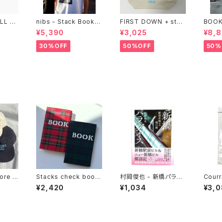
LL ST
nibs - Stack Bookst
FIRST DOWN + stac
BOOK
ALL B
ore Tee
ks bookstore BIG T
cks b
¥5,390
¥3,025
¥8,
OTE
bocho
zip u
30%OFF
50%OFF
50%
ore -
Stacks check book
村岡俊也 - 新橋パラダ
Courr
mboch
cover
イス 駅前名物ビル残日
DSID
¥2,420
¥1,034
¥3,
録