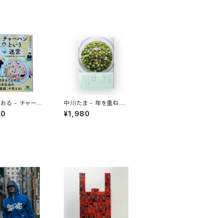
おる - チャーハ
中川たま - 年を重ねて
う迷宮 なぜ国民
今を彩る 暦の手仕事
10
¥1,980
ったのか