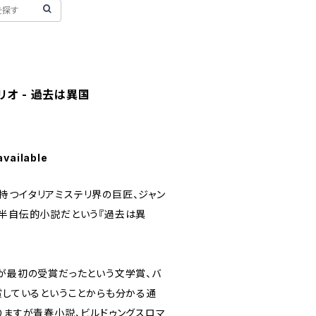
リオ - 過去は異国
available
持つイタリアミステリ界の巨匠、ジャン
る半自伝的小説だという『過去は異
』が最初の受賞だったという文学賞、バ
賞しているということからも分かる通
りますが青春小説、ビルドゥングスロマ