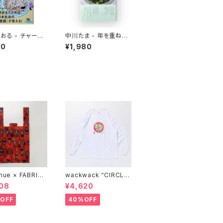
おる - チャーハ
中川たま - 年を重ねて
う迷宮 なぜ国民
今を彩る 暦の手仕事
10
¥1,980
ったのか
nue × FABRICK
wackwack “CIRCLE
COMPACT SHOP
OF FRIENDS” L/S TE
08
¥4,620
BAG" stacks E
E
ive model
OFF
40%OFF