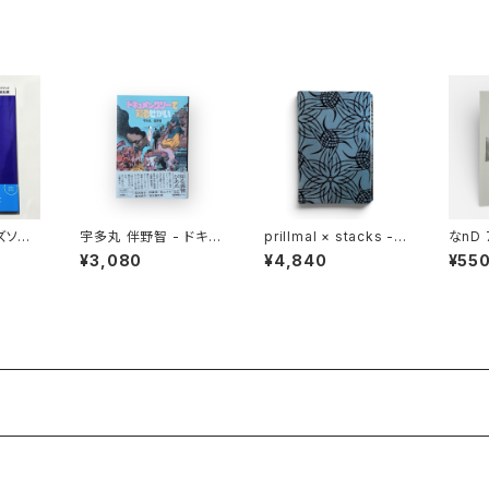
ズソン
宇多丸 伴野智 - ドキュ
prillmal × stacks -
なnD 
メンタリーで知るせかい
TRILL EDO.OG BOO
¥3,080
¥4,840
¥55
KCOVER