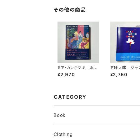
その他の商品
ミア・カンキマキ - 眠れ
五味太郎 - ジャ
ない夜に思う、憧れの女
グブック
¥2,970
¥2,750
たち
CATEGORY
Book
stacks
Clothing