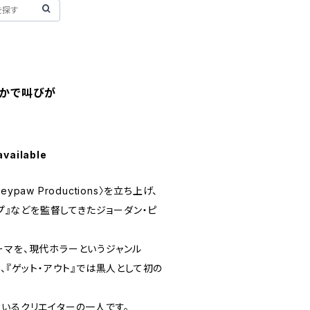
こかで叫びが
available
paw Productions〉を立ち上げ、
ープ』などを監督してきたジョーダン・ピ
ーマを、現代ホラーというジャンル
し、『ゲット・アウト』では黒人として初の
ているクリエイターの一人です。