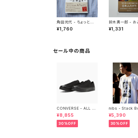
角田光代 - ちょっと角
鈴木勇一郎 - 
の酒屋まで
と鉄道 「名物」が語る日
¥1,760
¥1,331
本近代史
セール中の商品
CONVERSE - ALL ST
nibs - Stack 
AR LGCY OX （ALL B
ore Tee
¥8,855
¥5,390
LACK)
30%OFF
30%OFF