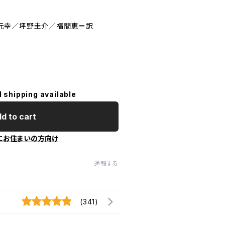
元幸／坪野圭介／福間恵＝訳
l shipping available
d to cart
にお住まいの方向け
通報する
(341)