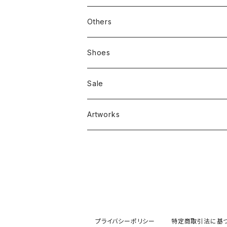
新刊本
Tees
Others
Zine、Other
Sweatshirts
Mixcd
Shoes
RC SLUM / ROYALTY CLUB
Bag & Accessories
雑貨
Sale
Artworks
プライバシーポリシー
特定商取引法に基