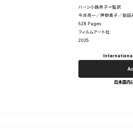
ハーン小路恭子＝監訳
今井亮一／押野素子／柴田
528 Pages
フィルムアート社
2025
Internationa
Ad
日本国内