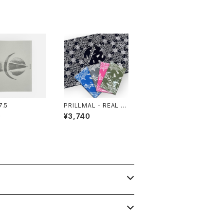
7.5
PRILLMAL - REAL E
DO.OG 18th 手拭い
0
¥3,740