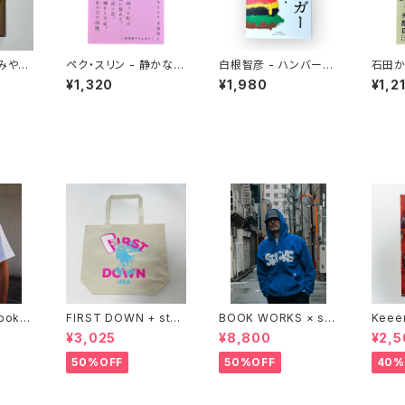
おみやげ
ペク・スリン - 静かな事
白根智彦 - ハンバーガ
石田か
件
ーとは何か？
ンとい
¥1,320
¥1,980
¥1,2
食にな
Bookst
FIRST DOWN + stac
BOOK WORKS × sta
Keee
ks bookstore BIG T
cks bookstore "Jim
®︎ "
¥3,025
¥8,800
¥2,5
OTE
bocho Beat Library
PING 
zip up hood"
xclus
50%OFF
50%OFF
40%