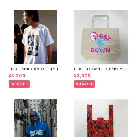
nibs - Stack Bookstore Te
FIRST DOWN + stacks boo
e
kstore BIG TOTE
¥5,390
¥3,025
30%OFF
50%OFF