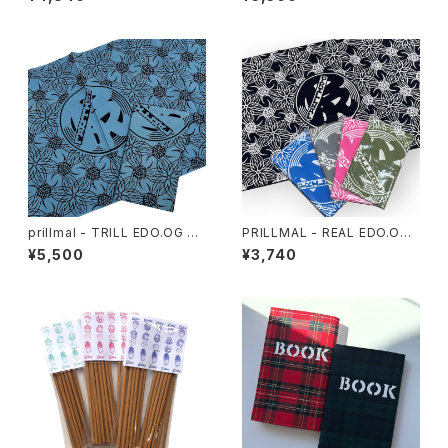
prillmal - TRILL EDO.OG 手
PRILLMAL - REAL EDO.OG 1
拭い
8th 手拭い
¥5,500
¥3,740