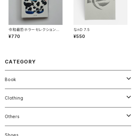
令和最恐ホラーセレクション
なnD 7.5
クラガリ
¥770
¥550
CATEGORY
Book
stacks
Clothing
新刊本
Tees
Others
Zine、Other
Sweatshirts
Mixcd
Shoes