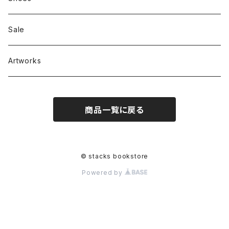
RC SLUM / ROYALTY CLUB
Bag & Accessories
雑貨
Sale
Artworks
商品一覧に戻る
© stacks bookstore
Powered by