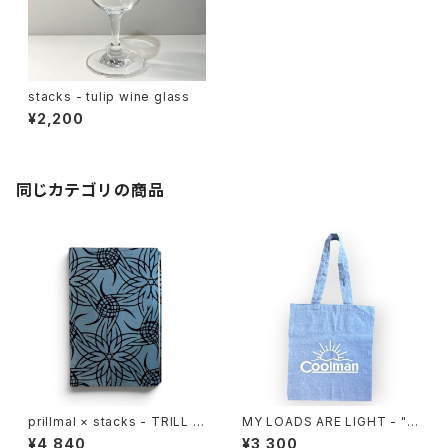
stacks - tulip wine glass
¥2,200
同じカテゴリの商品
prillmal × stacks - TRILL E
MY LOADS ARE LIGHT - "C
DO.OG BOOKCOVER
oolman" Eco Tote Bag
¥4,840
¥3,300