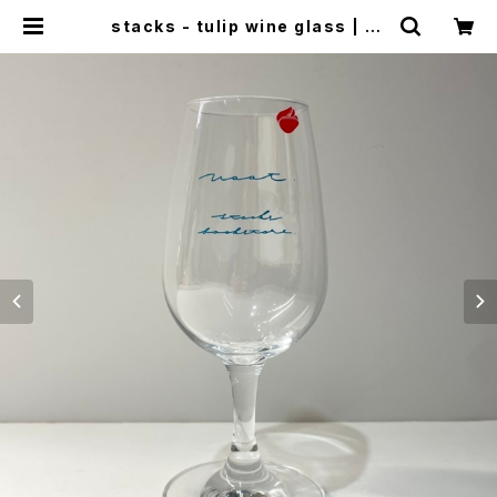
stacks - tulip wine glass | st
acks bookstore