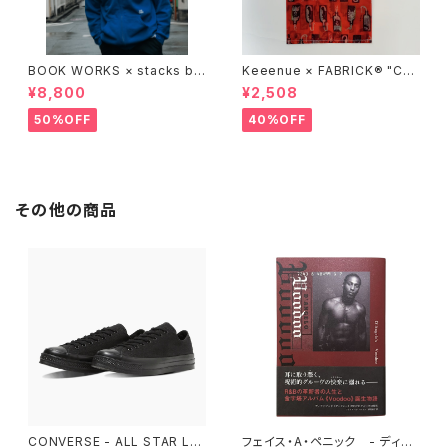
BOOK WORKS × stacks bo
Keeenue × FABRICK®︎ "CO
okstore "Jimbocho Beat Li
MPACT SHOPPING BAG" st
¥8,800
¥2,508
brary zip up hood"
acks Exclusive model
50%OFF
40%OFF
その他の商品
CONVERSE - ALL STAR LG
フェイス・A・ペニック - ディア