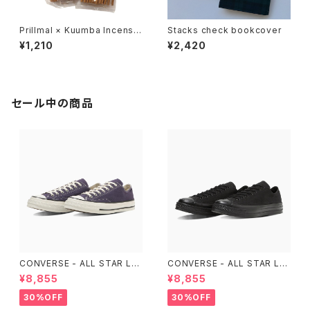
Prillmal × Kuumba Incense
Stacks check bookcover
2026 SPRING & SUMMER
¥1,210
¥2,420
セール中の商品
CONVERSE - ALL STAR LG
CONVERSE - ALL STAR LG
CY OX （Purple）
CY OX （ALL BLACK)
¥8,855
¥8,855
30%OFF
30%OFF