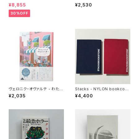
CY OX （ALL BLACK)
ンジェロ《ヴードゥー》がかけた
¥8,855
¥2,530
グルーヴの呪文
30%OFF
ヴェロニク・オヴァルテ - わたし
Stacks - NYLON bookcove
たちの不完全な人生へ
r for TANKOUBON
¥2,035
¥4,400