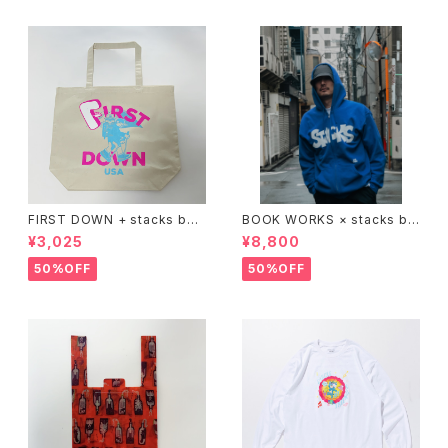
FIRST DOWN + stacks boo
BOOK WORKS × stacks bo
kstore BIG TOTE
okstore "Jimbocho Beat Li
¥3,025
¥8,800
brary zip up hood"
50%OFF
50%OFF