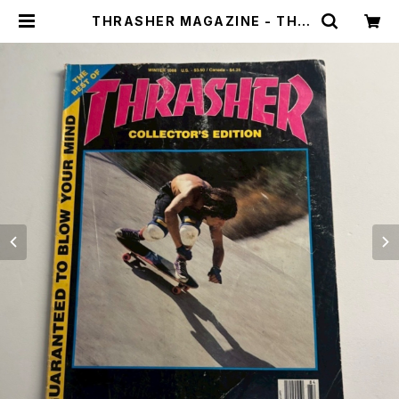
THRASHER MAGAZINE - THE
BEST OF THRASHER COLLECT
OR’S EDITION（古本） | stacks b
ookstore