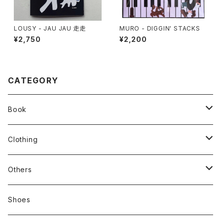
LOUSY - JAU JAU 走走
MURO - DIGGIN' STACKS
¥2,750
¥2,200
CATEGORY
Book
stacks
Clothing
新刊本
Tees
Others
Zine、Other
Sweatshirts
Mixcd
Shoes