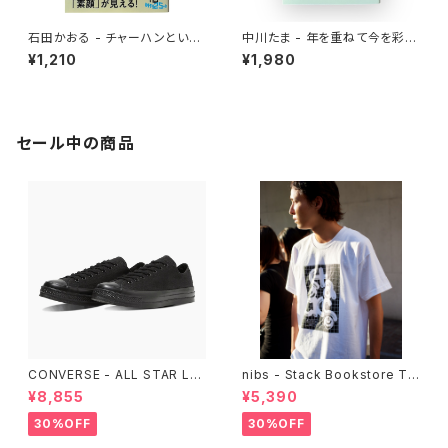
石田かおる - チャーハンという
中川たま - 年を重ねて今を彩る
迷宮 なぜ国民食になったのか
暦の手仕事
¥1,210
¥1,980
セール中の商品
CONVERSE - ALL STAR LG
nibs - Stack Bookstore Te
CY OX （ALL BLACK)
e
¥8,855
¥5,390
30%OFF
30%OFF