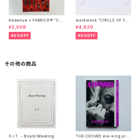
Keeenue × FABRICK®︎ "CO
wackwack “CIRCLE OF FRI
MPACT SHOPPING BAG" st
ENDS” L/S TEE
¥2,508
¥4,620
acks Exclusive model
40%OFF
40%OFF
その他の商品
X.I.T. - Board Meeting
THE CROWD ele-king pres