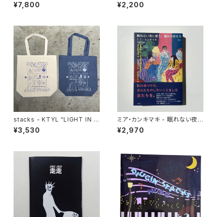
ents HIP HOP JAPAN (ele-
¥7,800
¥2,200
king books)
stacks - KTYL “LIGHT IN T
ミア・カンキマキ - 眠れない夜
HE DARK” Totebag
に思う、憧れの女たち
¥3,530
¥2,970