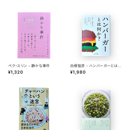
ペク・スリン - 静かな事件
白根智彦 - ハンバーガーとは何
か？
¥1,320
¥1,980