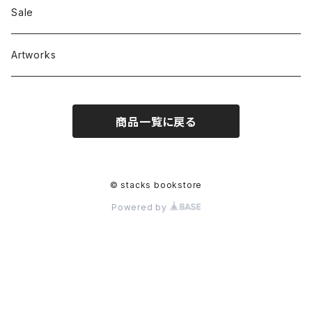
RC SLUM / ROYALTY CLUB
Bag & Accessories
雑貨
Sale
Artworks
商品一覧に戻る
© stacks bookstore
Powered by