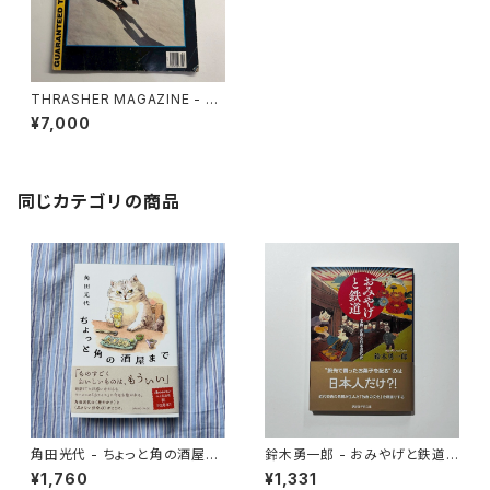
THRASHER MAGAZINE - T
HE BEST OF THRASHER C
¥7,000
OLLECTOR’S EDITION（古
本）
同じカテゴリの商品
角田光代 - ちょっと角の酒屋ま
鈴木勇一郎 - おみやげと鉄道
で
「名物」が語る日本近代史
¥1,760
¥1,331