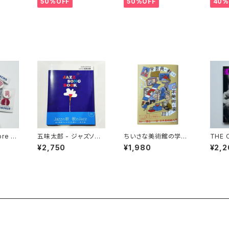
50%OFF
50%OFF
40%
ore ×
五味太郎 - ジャズソン
ちいさな美術館の学芸
THE 
バッジ
グブック
員 - 学芸員が教える日
ng pr
¥2,750
¥1,980
¥2,2
本美術が楽しくなる話
P JAP
book