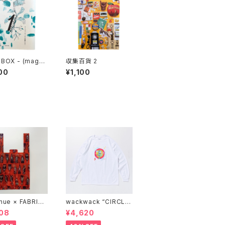
BOX - (maga)
収集百貨 2
 雑想 DIY実践思
00
¥1,100
nue × FABRICK
wackwack “CIRCLE
COMPACT SHOP
OF FRIENDS” L/S TE
08
¥4,620
BAG" stacks E
E
ive model