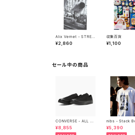
Alix Vernet - STREE
収集百貨
T CASTS
¥2,860
¥1,100
セール中の商品
CONVERSE - ALL ST
nibs - Stack 
AR LGCY OX （ALL B
ore Tee
¥8,855
¥5,390
LACK)