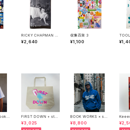
RICKY CHAPMAN -
収集百貨 3
TOOL
AKO INSEIN
zine
¥2,640
¥1,100
¥1,4
想録 1
Bookst
FIRST DOWN + stac
BOOK WORKS × sta
Keee
ks bookstore BIG T
cks bookstore "Jim
®︎ "
¥3,025
¥8,800
¥2,5
OTE
bocho Beat Library
PING 
zip up hood"
xclus