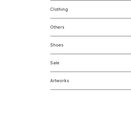
stacks
Clothing
新刊本
Tees
Others
Zine、Other
Sweatshirts
Mixcd
Shoes
RC SLUM / ROYALTY CLUB
Bag & Accessories
雑貨
Sale
Artworks