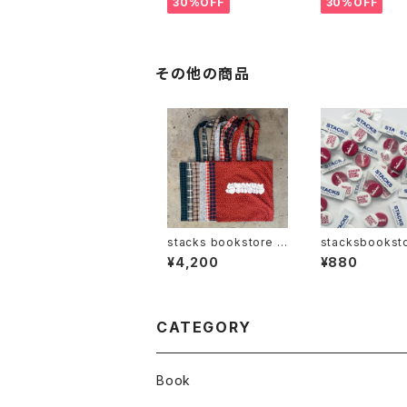
30%OFF
30%OFF
その他の商品
stacks bookstore -
stacksbookst
sectuno Multi Fabri
三省堂書店 - 缶
¥4,200
¥880
c Tote bag
セット
CATEGORY
Book