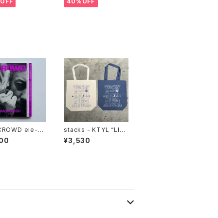
OFF
40%OFF
CROWD ele-ki
stacks - KTYL “LIG
esents HIP HO
HT IN THE DARK” T
00
¥3,530
AN (ele-king
otebag
s)