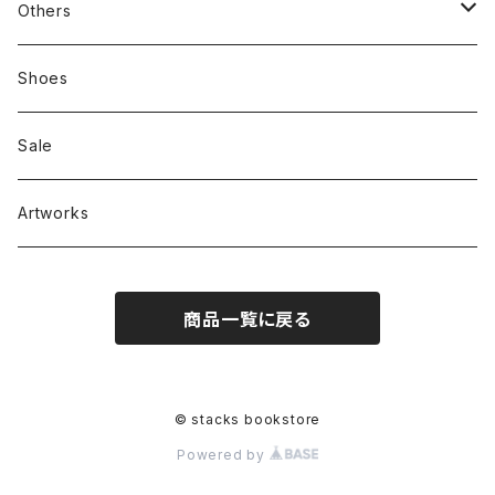
新刊本
Tees
Others
Zine、Other
Sweatshirts
Mixcd
Shoes
RC SLUM / ROYALTY CLUB
Bag & Accessories
雑貨
Sale
Artworks
商品一覧に戻る
© stacks bookstore
Powered by