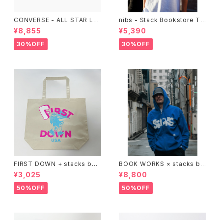
CONVERSE - ALL STAR LG
nibs - Stack Bookstore Te
CY OX （ALL BLACK)
e
¥8,855
¥5,390
30%OFF
30%OFF
FIRST DOWN + stacks boo
BOOK WORKS × stacks bo
kstore BIG TOTE
okstore "Jimbocho Beat Li
¥3,025
¥8,800
brary zip up hood"
50%OFF
50%OFF