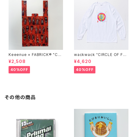
Keeenue × FABRICK®︎ "CO
wackwack “CIRCLE OF FRI
MPACT SHOPPING BAG" st
ENDS” L/S TEE
¥2,508
¥4,620
acks Exclusive model
40%OFF
40%OFF
その他の商品