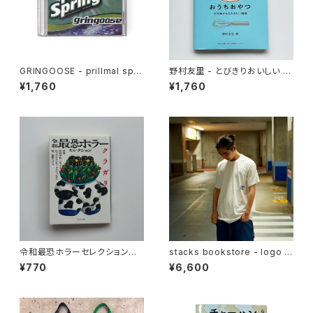
GRINGOOSE - prillmal spri
野村友里 - とびきりおいしい お
ng 2 (MIX CD)
うちおやつ
¥1,760
¥1,760
令和最恐ホラーセレクション
stacks bookstore - logo t
クラガリ
ee（White × Navy)
¥770
¥6,600