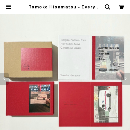
Tomoko Hisamatsu - Everyda
y Postcards from New York to
Tokyo 特装版 | stacks booksto
re