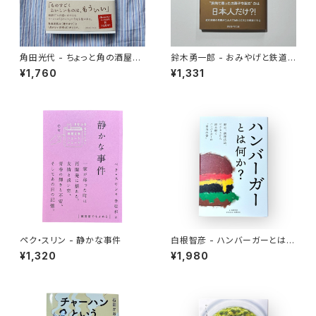
角田光代 - ちょっと角の酒屋ま
鈴木勇一郎 - おみやげと鉄道
で
「名物」が語る日本近代史
¥1,760
¥1,331
ペク・スリン - 静かな事件
白根智彦 - ハンバーガーとは何
か？
¥1,320
¥1,980