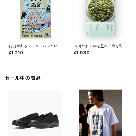
石田かおる - チャーハンという
中川たま - 年を重ねて今を彩る
迷宮 なぜ国民食になったのか
暦の手仕事
¥1,210
¥1,980
セール中の商品