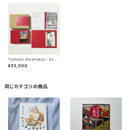
Tomoko Hisamatsu - Ever
yday Postcards from New
¥33,000
York to Tokyo 特装版
同じカテゴリの商品