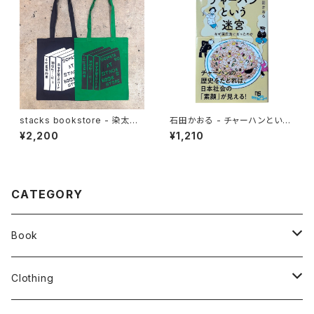
stacks bookstore - 染太郎
石田かおる - チャーハンという
Tote
迷宮 なぜ国民食になったのか
¥2,200
¥1,210
CATEGORY
Book
stacks
Clothing