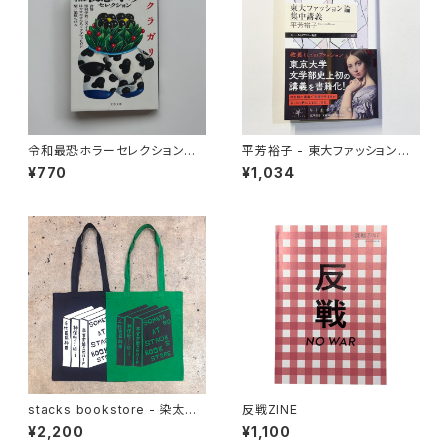
令和最恐ホラーセレクション
平芳裕子 - 東大ファッション論
クラガリ
集中講義
¥770
¥1,034
stacks bookstore - 染太郎
反戦ZINE
Tote
¥2,200
¥1,100