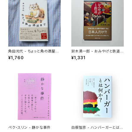
角田光代 - ちょっと角の酒屋ま
鈴木勇一郎 - おみやげと鉄道
で
「名物」が語る日本近代史
¥1,760
¥1,331
ペク・スリン - 静かな事件
白根智彦 - ハンバーガーとは何
か？