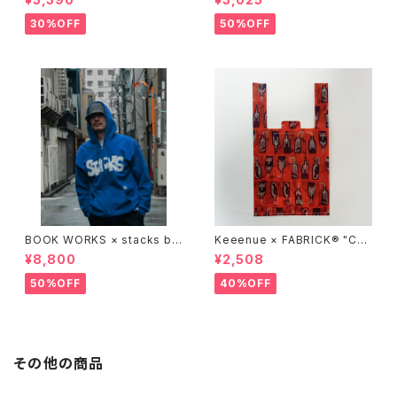
30%OFF
50%OFF
BOOK WORKS × stacks bo
Keeenue × FABRICK®︎ "CO
okstore "Jimbocho Beat Li
MPACT SHOPPING BAG" st
¥8,800
¥2,508
brary zip up hood"
acks Exclusive model
50%OFF
40%OFF
その他の商品