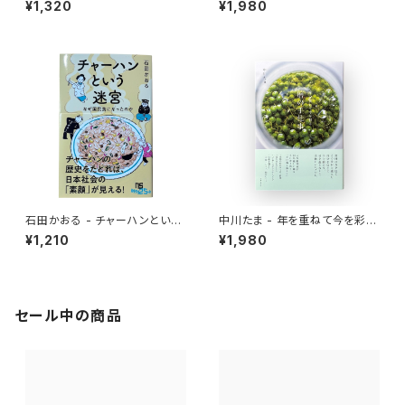
¥1,320
¥1,980
石田かおる - チャーハンという
中川たま - 年を重ねて今を彩る
迷宮 なぜ国民食になったのか
暦の手仕事
¥1,210
¥1,980
セール中の商品