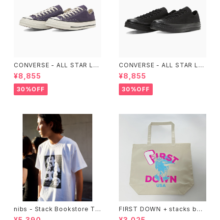
CONVERSE - ALL STAR LG
CONVERSE - ALL STAR LG
CY OX （Purple）
CY OX （ALL BLACK)
¥8,855
¥8,855
30%OFF
30%OFF
nibs - Stack Bookstore Te
FIRST DOWN + stacks boo
e
kstore BIG TOTE
¥5,390
¥3,025