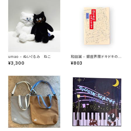
umao - ぬいぐるみ ねこ
和田誠 - 銀座界隈ドキドキの
日々
¥3,300
¥803