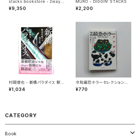
stacks bookstore - 2way n
MURO - DIGGIN' STACKS
ylon tote
¥9,350
¥2,200
村岡俊也 - 新橋パラダイス 駅
令和最恐ホラーセレクション
前名物ビル残日録
クラガリ
¥1,034
¥770
CATEGORY
Book