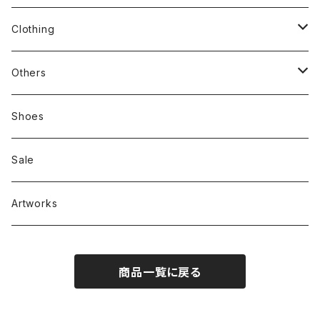
stacks
Clothing
新刊本
Tees
Others
Zine、Other
Sweatshirts
Mixcd
Shoes
RC SLUM / ROYALTY CLUB
Bag & Accessories
雑貨
Sale
Artworks
商品一覧に戻る