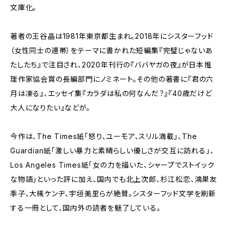
文庫化。
著者の王谷晶は1981年東京都生まれ。2018年にシスターフッド
（女性同士の連帯）をテーマに書かれた短編集『完璧じゃないあ
たしたち』で注目され、2020年刊行の『ババヤガの夜』が日本推
理作家協会賞の長編部門にノミネート。その他の著書に『君の六
月は凍る』、エッセイ集『カラダは私の何なんだ？』『40歳だけど
大人になりたい』などが。
今作は、The Times紙「怒り、ユーモア、スリル満載」、The
Guardian紙「激しい暴力と素晴らしい優しさが交互に訪れる」、
Los Angeles Times紙「女の力を描いた、シャープでストイック
な物語」といった評に加え、国内でも北上次郎、杉江松恋、鴻巣友
季子、大槻ケンヂ、宇垣美里らが絶賛。シスターフッド文学を刷新
する一冊として、国内外の読者を魅了している。