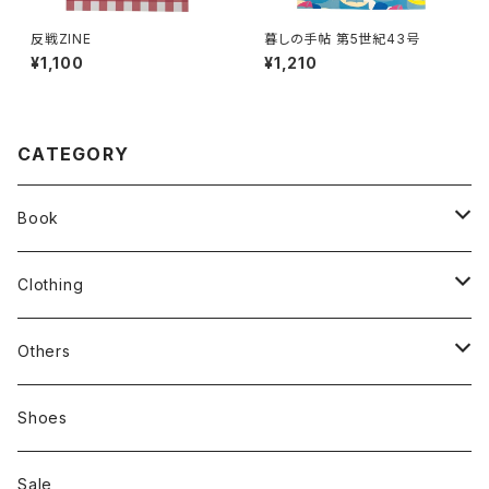
反戦ZINE
暮しの手帖 第5世紀43号
¥1,100
¥1,210
CATEGORY
Book
stacks
Clothing
新刊本
Tees
Others
Zine、Other
Sweatshirts
Mixcd
Shoes
RC SLUM / ROYALTY CLUB
Bag & Accessories
雑貨
Sale