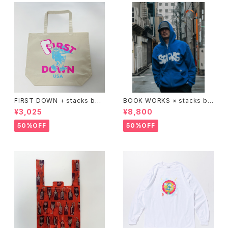
FIRST DOWN + stacks boo
BOOK WORKS × stacks bo
kstore BIG TOTE
okstore "Jimbocho Beat Li
¥3,025
¥8,800
brary zip up hood"
50%OFF
50%OFF