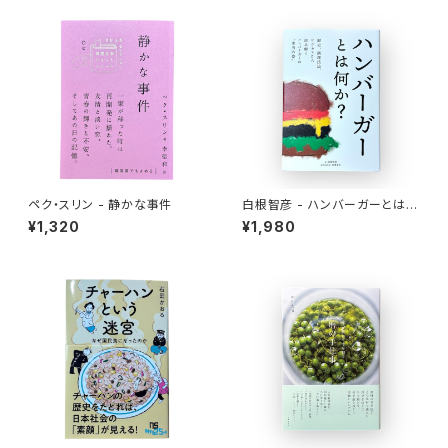
ペク・スリン - 静かな事件
白根智彦 - ハンバーガーとは何
か？
¥1,320
¥1,980