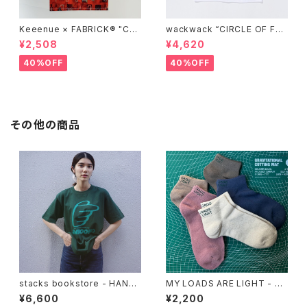
Keeenue × FABRICK®︎ "CO
wackwack “CIRCLE OF FRI
MPACT SHOPPING BAG" st
ENDS” L/S TEE
¥2,508
¥4,620
acks Exclusive model
40%OFF
40%OFF
その他の商品
stacks bookstore - HAND
MY LOADS ARE LIGHT - Li
S '26 Tee
ghtness Ankle Socks
¥6,600
¥2,200