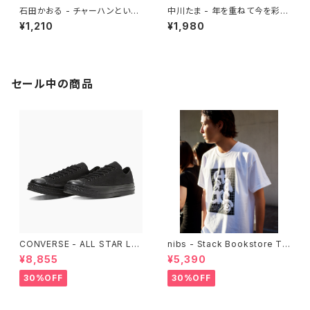
石田かおる - チャーハンという
中川たま - 年を重ねて今を彩る
迷宮 なぜ国民食になったのか
暦の手仕事
¥1,210
¥1,980
セール中の商品
CONVERSE - ALL STAR LG
nibs - Stack Bookstore Te
CY OX （ALL BLACK)
e
¥8,855
¥5,390
30%OFF
30%OFF