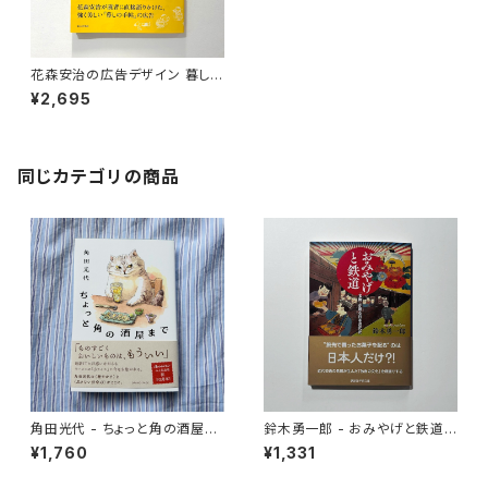
花森安治の広告デザイン 暮しの
手帖のポスターと新聞広告
¥2,695
同じカテゴリの商品
角田光代 - ちょっと角の酒屋ま
鈴木勇一郎 - おみやげと鉄道
で
「名物」が語る日本近代史
¥1,760
¥1,331