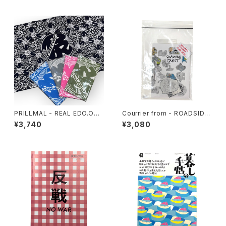
PRILLMAL - REAL EDO.OG 1
Courrier from - ROADSIDE
8th 手拭い
QUEST
¥3,740
¥3,080