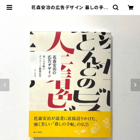
花森安治の広告デザイン 暮しの手帖
のポスターと新聞広告 | stacks bo
okstore