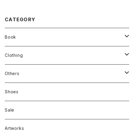
CATEGORY
Book
stacks
Clothing
新刊本
Tees
Others
Zine、Other
Sweatshirts
Mixcd
Shoes
RC SLUM / ROYALTY CLUB
Bag & Accessories
雑貨
Sale
Artworks