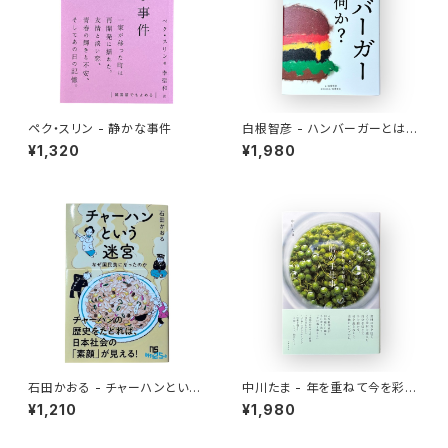
ペク・スリン - 静かな事件
白根智彦 - ハンバーガーとは何
か？
¥1,320
¥1,980
石田かおる - チャーハンという
中川たま - 年を重ねて今を彩る
迷宮 なぜ国民食になったのか
暦の手仕事
¥1,210
¥1,980