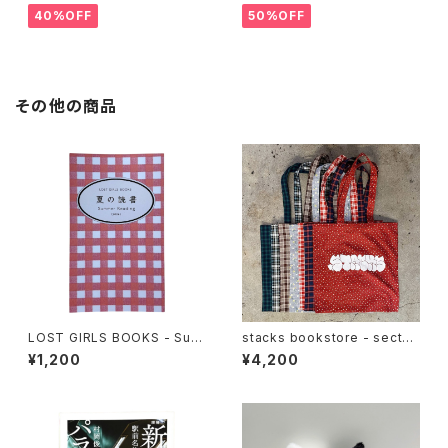
40%OFF
50%OFF
その他の商品
LOST GIRLS BOOKS - Sum
stacks bookstore - sectun
mer Reading 2026
o Multi Fabric Tote bag
¥1,200
¥4,200