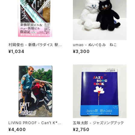
村岡俊也 - 新橋パラダイス 駅
umao - ぬいぐるみ ねこ
前名物ビル残日録
¥1,034
¥3,300
LIVING PROOF - Can’t K*ll
五味太郎 - ジャズソングブック
Yourself
¥4,400
¥2,750