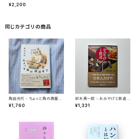
ェーン店のススメ
¥2,200
同じカテゴリの商品
角田光代 - ちょっと角の酒屋ま
鈴木勇一郎 - おみやげと鉄道
で
「名物」が語る日本近代史
¥1,760
¥1,331