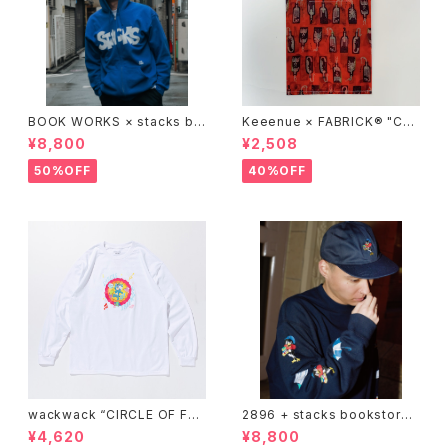
BOOK WORKS × stacks bo
Keeenue × FABRICK®︎ "CO
okstore "Jimbocho Beat Li
MPACT SHOPPING BAG" st
¥8,800
¥2,508
brary zip up hood"
acks Exclusive model
50%OFF
40%OFF
wackwack “CIRCLE OF FRI
2896 + stacks bookstore
ENDS” L/S TEE
"wackwack" Sweatshirts
¥4,620
¥8,800