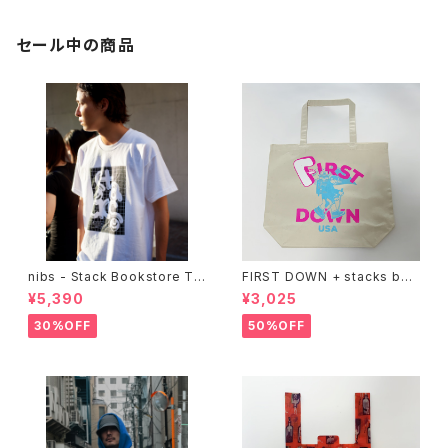
セール中の商品
nibs - Stack Bookstore Te
FIRST DOWN + stacks boo
e
kstore BIG TOTE
¥5,390
¥3,025
30%OFF
50%OFF